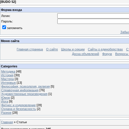
[
BUDO 52
]
Форма входа
Логин:
Пароль:
запомнить
Забыл
Меню сайта
Главная страница
О сайте
Школы и секции
Сайты о единоборствах
С
Доска объявлений
Форум
Вопросы 
Categories
Методика
[48]
История
[30]
Мастера
[3]
Интервью
[13]
Философия, психология, религия
[5]
Справочная информация
[76]
Художественные произведения
[1]
Юмор
[2]
Йога
[9]
Фитнес и оздоровление
[28]
Охрана и безопасность
[2]
Разное
[28]
Главная
»
Статьи