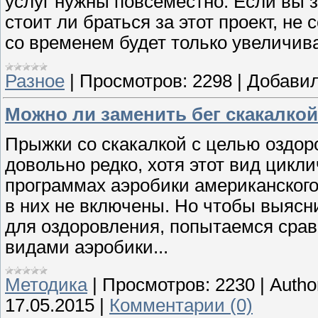
услуг нужны повсеместно. Если вы 
стоит ли браться за этот проект, не
со временем будет только увеличива
Разное
|
Просмотров:
2298
|
Добавил
Можно ли заменить бег скакалко
Прыжки со скакалкой с целью оздор
довольно редко, хотя этот вид цик
программах аэробики американского
в них не включены. Но чтобы выясни
для оздоровления, попытаемся срав
видами аэробики...
Методика
|
Просмотров:
2230
|
Autho
17.05.2015
|
Комментарии (0)