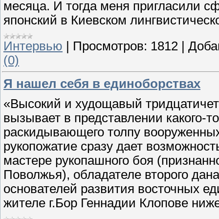
месяца. И тогда меня пригласили с
японский в Киевском лингвистическо
Интервью
|
Просмотров:
1812
|
Доба
(0)
Я нашел себя в единоборствах
«Высокий и худощавый тридцатиче
вызывает в представлении какого-то
раскидывающего толпу вооруженных 
рукопожатие сразу дает возможност
мастере рукопашного боя (признан
Поволжья), обладателе второго дана
основателей развития восточных ед
жителе г.Бор Геннадии Клопове ниже