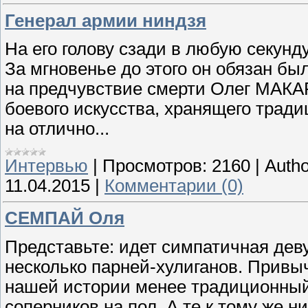
Генерал армии ниндзя
На его голову сзади в любую секунд
За мгновенье до этого он обязан бы
на предчувствие смерти Олег МАКА
боевого искусства, хранящего трад
на отлично...
Интервью
|
Просмотров:
2160
|
Autho
11.04.2015
|
Комментарии (0)
СЕМПАЙ Оля
Представьте: идет симпатичная деву
несколько парней-хулиганов. Привыч
нашей истории менее традиционный 
соперников на пол. А те к тому же н