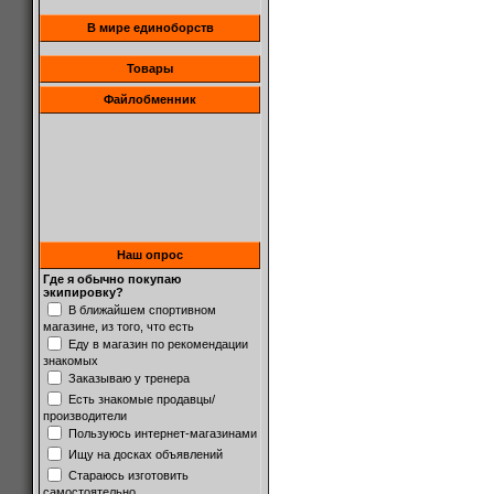
В мире единоборств
Товары
Файлобменник
Наш опрос
Где я обычно покупаю
экипировку?
В ближайшем спортивном
магазине, из того, что есть
Еду в магазин по рекомендации
знакомых
Заказываю у тренера
Есть знакомые продавцы/
производители
Пользуюсь интернет-магазинами
Ищу на досках объявлений
Стараюсь изготовить
самостоятельно