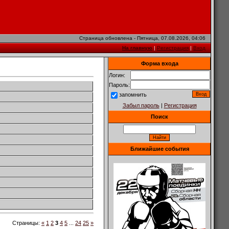
Страница обновлена - Пятница, 07.08.2026, 04:06
На главную
|
Регистрация
|
Вход
Форма входа
Логин:
Пароль:
запомнить
Забыл пароль
|
Регистрация
Поиск
Ближайшие события
Страницы
:
«
1
2
3
4
5
...
24
25
»