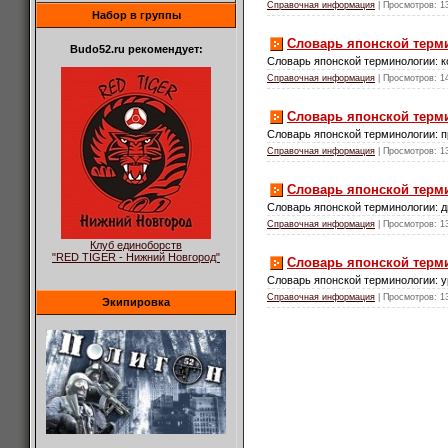
Справочная информация
| Просмотров: 1
Набор в группы
Словарь японской терм
Budo52.ru рекомендует:
Словарь японской терминологии: 
Справочная информация
| Просмотров: 1
Словарь японской терми
Словарь японской терминологии: п
Справочная информация
| Просмотров: 1
Словарь японской терм
Словарь японской терминологии: 
Справочная информация
| Просмотров: 1
Клуб единоборств
"RED TIGER - Нижний Новгород"
Словарь японской терми
Словарь японской терминологии: у
Справочная информация
| Просмотров: 1
Экипировка