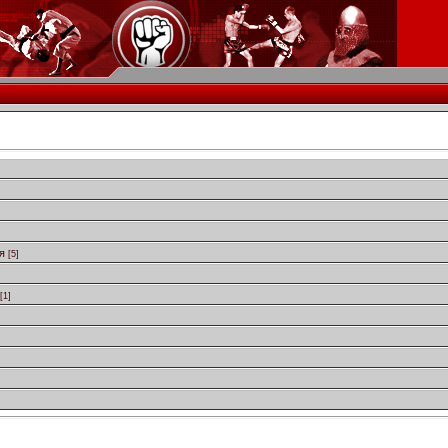
я
[5]
[1]