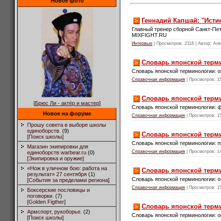
Новое фото
Геннадий Капшай: "Истин
Главный тренер сборной Санкт-Пе
MIXFIGHT.RU
Интервью
| Просмотров: 2118 | Автор: Ал
Словарь японской терми
Словарь японской терминологии: о
Справочная информация
| Просмотров: 1
Словарь японской терм
[
Брюс Ли - актёр и мастер
]
Словарь японской терминологии: 
Новое на форуме
Справочная информация
| Просмотров: 1
Прошу совета в выборе школы
единоборств.
(9)
Словарь японской терм
[
Поиск школы
]
Словарь японской терминологии: 
Магазин экипировки для
Справочная информация
| Просмотров: 1
единоборств warbear.ru
(0)
[
Экипировка и оружие
]
«Нож в уличном бою: работа на
Словарь японской терм
результат» 27 сентября
(1)
Словарь японской терминологии: 
[
События за пределами региона
]
Справочная информация
| Просмотров: 1
Боксерские пословицы и
поговорки.
(7)
[
Golden Figther
]
Словарь японской терм
Армспорт, рукоборье.
(2)
Словарь японской терминологии: 
[
Поиск школы
]