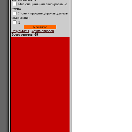
Мне специальная экипировка не
нужна
Я сам - продавец/производитель
снаряжения
1
Результаты
|
Архив опросов
Всего ответов:
69