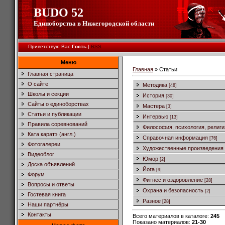
BUDO 52
Единоборства в Нижегородской области
Приветствую Вас
Гость
|
RSS
Меню
Главная
»
Статьи
Главная страница
О сайте
Методика
[48]
Школы и секции
История
[30]
Сайты о единоборствах
Мастера
[3]
Статьи и публикации
Интервью
[13]
Правила соревнований
Философия, психология, религи
Ката каратэ (англ.)
Справочная информация
[76]
Фотогалереи
Художественные произведения
Видеоблог
Юмор
[2]
Доска объявлений
Йога
[9]
Форум
Фитнес и оздоровление
[28]
Вопросы и ответы
Охрана и безопасность
[2]
Гостевая книга
Разное
[28]
Наши партнёры
Контакты
Всего материалов в каталоге
:
245
Показано материалов
:
21-30