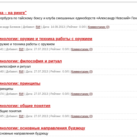
а – на ринге"
тербурга по тайскому боксу и клуба смешанных единоборств
«Александр Невский»
Ген
ександр Беликов | Добавил:
Riff
| Дата:
14.09.2013
| Рейтинг: 0.0/0 |
Комментарии (0)
нологии: оружие и техника работы с оружием
ружие и техника работы с оружием
541 | Добавил:
Riff
| Дата:
27.07.2013
| Рейтинг: 0.0/0 |
Комментарии (0)
инологии: философия и ритуал
философия и ритуал
540 | Добавил:
Riff
| Дата:
27.07.2013
| Рейтинг: 0.0/0 |
Комментарии (0)
инологии: принципы
принципы
474 | Добавил:
Riff
| Дата:
27.07.2013
| Рейтинг: 0.0/0 |
Комментарии (0)
инологии: общие понятия
общие понятия
595 | Добавил:
Riff
| Дата:
27.07.2013
| Рейтинг: 0.0/0 |
Комментарии (0)
инологии: основные направления будзюцу
основные направления будзюцу