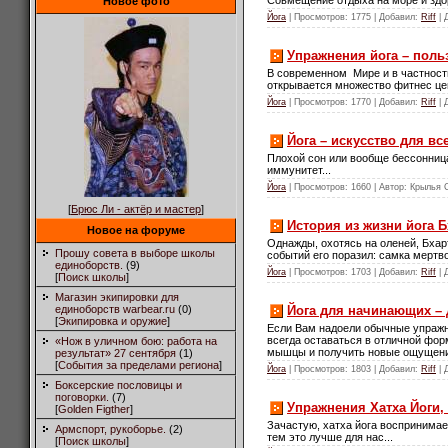
Новое фото
Йога
| Просмотров: 1775 | Добавил:
Riff
| 
Упражнения йога – поль
В современном Мире и в частности
открывается множество фитнес цен
Йога
| Просмотров: 1770 | Добавил:
Riff
| 
Йога – искусство для все
Плохой сон или вообще бессонница
иммунитет...
Йога
| Просмотров: 1660 | Автор: Крылья
[
Брюс Ли - актёр и мастер
]
История из жизни йога 
Новое на форуме
Однажды, охотясь на оленей, Бхарт
Прошу совета в выборе школы
событий его поразил: самка мертво
единоборств.
(9)
Йога
| Просмотров: 1703 | Добавил:
Riff
| 
[
Поиск школы
]
Магазин экипировки для
Йога для начинающих –
единоборств warbear.ru
(0)
[
Экипировка и оружие
]
Если Вам надоели обычные упражне
всегда оставаться в отличной фор
«Нож в уличном бою: работа на
мышцы и получить новые ощущения
результат» 27 сентября
(1)
[
События за пределами региона
]
Йога
| Просмотров: 1803 | Добавил:
Riff
| 
Боксерские пословицы и
поговорки.
(7)
Упражнения Хатха Йоги,
[
Golden Figther
]
Зачастую, хатха йога воспринимае
Армспорт, рукоборье.
(2)
тем это лучше для нас...
[
Поиск школы
]