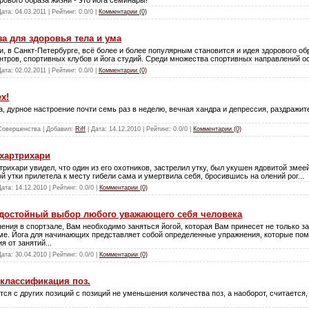
Дата:
04.03.2011
| Рейтинг: 0.0/0 |
Комментарии (0)
за для здоровья тела и ума
, в Санкт-Петербурге, всё более и более популярным становится и идея здорового о
тров, спортивных клубов и йога студий. Среди множества спортивных направлений ос
Дата:
02.02.2011
| Рейтинг: 0.0/0 |
Комментарии (0)
х!
, дурное настроение почти семь раз в неделю, вечная хандра и депрессия, раздражит
 Совершенства | Добавил:
Riff
| Дата:
14.12.2010
| Рейтинг: 0.0/0 |
Комментарии (0)
Бхартрихари
риха­ри увидел, что один из его охотников, застрелил утку, был укушен ядовитой зме
й утки прилетела к месту гибели сама и умертвила себя, бросившись на олений рог...
Дата:
14.12.2010
| Рейтинг: 0.0/0 |
Комментарии (0)
 достойный выбор любого уважающего себя человека
ния в спортзале, Вам необходимо заняться йогой, которая Вам принесет не только за
ме. Йога для начинающих представляет собой определенные упражнения, которые пом
 от занятий...
Дата:
30.04.2010
| Рейтинг: 0.0/0 |
Комментарии (0)
 классификация поз.
тся с других позиций с позиций не уменьшения количества поз, а наоборот, считается