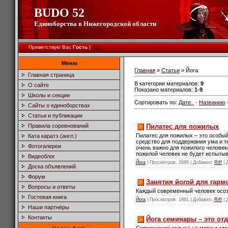
BUDO 52
Единоборства в Нижегородской области
Приветствую Вас
Гость
|
RSS
Меню
Главная
»
Статьи
» Йога
Главная страница
В категории материалов
:
9
О сайте
Показано материалов
:
1-9
Школы и секции
Сортировать по
:
Дате
·
Названию
Сайты о единоборствах
Статьи и публикации
Пилатес для пожилых
Правила соревнований
Пилатес для пожилых – это особый
Ката каратэ (англ.)
средство для поддержания ума и т
Фотогалереи
очень важно для пожилого человек
пожилой человек не будет испытыв
Видеоблог
Йога
| Просмотров: 2686 | Добавил:
Riff
| 
Доска объявлений
Форум
Занятия йогой для гармо
Вопросы и ответы
Каждый современный человек осозн
Гостевая книга
Йога
| Просмотров: 1661 | Добавил:
Riff
| 
Наши партнёры
Контакты
Йога семинары – это от
Совмещение отдыха на море и здор