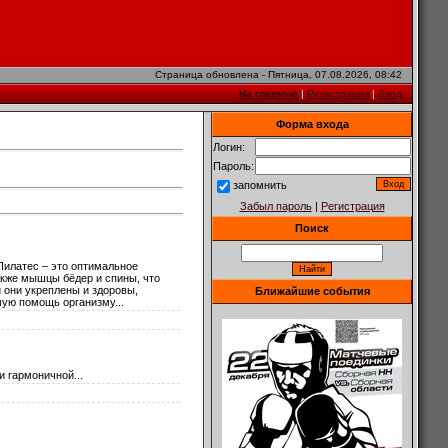
Страница обновлена - Пятница, 07.08.2026, 08:42
На главную
|
Регистрация
|
Вход
Форма входа
Логин:
Пароль:
запомнить
Забыл пароль
|
Регистрация
Поиск
 Пилатес – это оптимальное
акже мышцы бёдер и спины, что
 они укреплены и здоровы,
Ближайшие события
мую помощь организму...
 гармоничной...