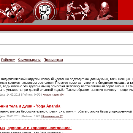
·
Рейтингу
·
Комментариям
·
Просмотрам
 вид физической нагрузки, который идеально подходит как для мужчин, так и женщин.
ела в крепком, здоровом состоянии. Пилатес помогает укрепить брюшные мышцы, а т
а, ведь именно эти группы мышц помогают человеку вести активный образ жизни. Если
ать усталость при долгой и частой ходьбе. Таким образом, занятия принесут неоцени
Дата:
14.05.2013
| Рейтинг: 0.0/0 |
Комментарии (0)
нии тела и души - Yoga Ananda
анно или же бессознательно стремится к тому, чтобы его жизнь была упорядоченной и
Дата:
26.03.2011
| Рейтинг: 0.0/0 |
Комментарии (0)
дых, здоровье и хорошее настроение!
ового образа жизни - это йога семинары!