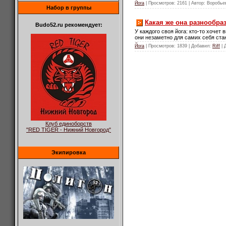
Йога
| Просмотров: 2161 | Автор: Воробье
Набор в группы
Какая же она разнообраз
Budo52.ru рекомендует:
У каждого своя йога: кто-то хочет
они незаметно для самих себя ста
Йога
| Просмотров: 1839 | Добавил:
Riff
| 
Клуб единоборств
"RED TIGER - Нижний Новгород"
Экипировка