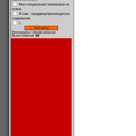
Мне специальная экипировка не
нужна
Я сам - продавец/производитель
снаряжения
1
Результаты
|
Архив опросов
Всего ответов:
69