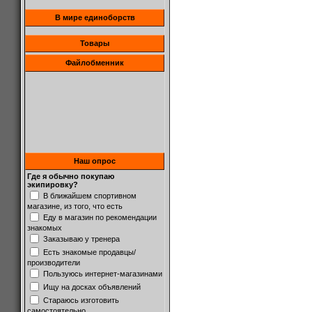
В мире единоборств
Товары
Файлобменник
Наш опрос
Где я обычно покупаю
экипировку?
В ближайшем спортивном
магазине, из того, что есть
Еду в магазин по рекомендации
знакомых
Заказываю у тренера
Есть знакомые продавцы/
производители
Пользуюсь интернет-магазинами
Ищу на досках объявлений
Стараюсь изготовить
самостоятельно