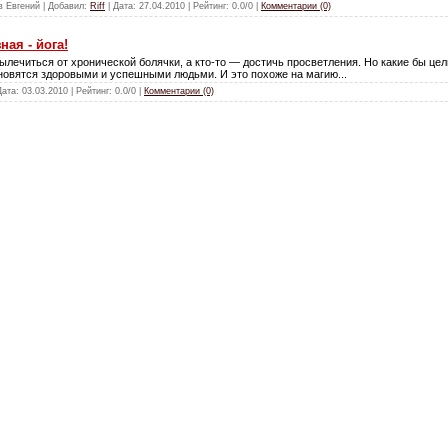
в Евгений | Добавил:
Riff
| Дата:
27.04.2010
| Рейтинг: 0.0/0 |
Комментарии (0)
ная - йога!
 вылечиться от хронической болячки, а кто-то — достичь просветления. Но какие бы це
новятся здоровыми и успешными людьми. И это похоже на магию...
Дата:
03.03.2010
| Рейтинг: 0.0/0 |
Комментарии (0)