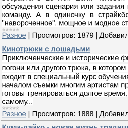
обсуждения сценария или задания п
команду. А в одиночку в страйкб
"навороченное", мощное и модное
с
Разное
|
Просмотров:
1879
|
Добавил
Кинотрюки с лошадьми
Приключенческие и исторические ф
погони или другого трюка, в которо
входит в специальный курс обучения
началом съемки многим артистам пр
готовы тренироваться долгое время
самому...
Разное
|
Просмотров:
1888
|
Добавил
Куми-дайко - новая жизнь традиц