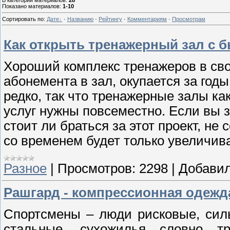
В категории материалов
:
28
Показано материалов
:
1-10
Сортировать по
:
Дате
·
Названию
·
Рейтингу
·
Комментариям
·
Просмотрам
Как открыть тренажерный зал с 
Хороший комплекс тренажеров в сво
абонемента в зал, окупается за годы
редко, так что тренажерные залы к
услуг нужны повсеместно. Если вы 
стоит ли браться за этот проект, не
со временем будет только увеличива
Разное
|
Просмотров:
2298
|
Добавил
Рашгард - компрессионная одежд
Спортсмены – люди рисковые, сил
стальные, сухожилья словно т