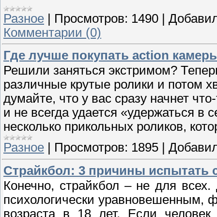
Разное
|
Просмотров:
1490
|
Добавил
Комментарии (0)
Где лучше покупать action камер
Решили заняться экстримом? Теперь
различные крутые ролики и потом х
думайте, что у вас сразу начнет чт
и не всегда удается «удержаться в 
несколько прикольных роликов, кото
Разное
|
Просмотров:
1895
|
Добавил
Страйкбол: 3 причины испытать с
Конечно, страйкбол – не для всех.
психологически уравновешенным, ф
возраста в 18 лет. Если человек