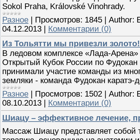
Sokol Praha, Královské Vinohrady.
Разное
|
Просмотров:
1845
|
Author:
04.12.2013
|
Комментарии (0)
Из Тольятти мы привезли золото!
В ледовом комплексе «Лада-Арена» в 
Открытый Кубок России по Фудокан 
принимали участие команды из мног
земляки - команда Фудокан каратэ-д
Разное
|
Просмотров:
1502
|
Author:
08.10.2013
|
Комментарии (0)
Шиацу – эффективное лечение, п
Массаж Шиацу представляет собой 
терапию, основанную на анатомии и