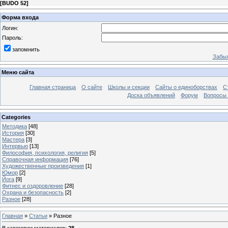
[
BUDO 52
]
Форма входа
Логин:
Пароль:
запомнить
Забыл
Меню сайта
Главная страница
О сайте
Школы и секции
Сайты о единоборствах
С
Доска объявлений
Форум
Вопросы 
Categories
Методика
[48]
История
[30]
Мастера
[3]
Интервью
[13]
Философия, психология, религия
[5]
Справочная информация
[76]
Художественные произведения
[1]
Юмор
[2]
Йога
[9]
Фитнес и оздоровление
[28]
Охрана и безопасность
[2]
Разное
[28]
Главная
»
Статьи
» Разное