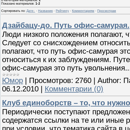
В категории материалов
:
2
Показано материалов
:
1-2
Сортировать по
:
Дате
·
Названию
·
Рейтингу
·
Комментариям
·
Просмотрам
Дзайбацу-до. Путь офис-самурая.
Люди низкого положения полагают, ч
Следует со снисхождением относить
полагают, что путь офис-самурая эт
относиться к их заблуждениям. Путе
офис-самурая это путь увольнения..
Юмор
|
Просмотров:
2760
|
Author:
П
06.12.2010
|
Комментарии (0)
Клуб единоборств – то, что нужн
Периодически поступают предложени
содержатся ссылки на те или иные 
при условии, что тематика сайта в