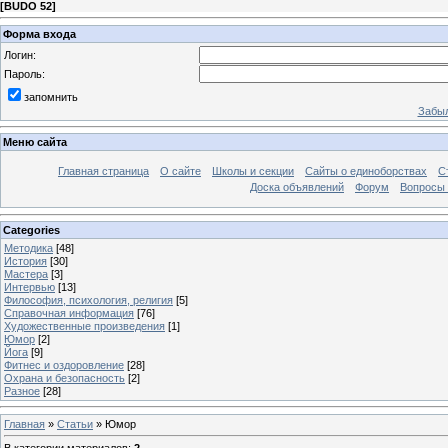
[
BUDO 52
]
Форма входа
Логин:
Пароль:
запомнить
Забыл
Меню сайта
Главная страница
О сайте
Школы и секции
Сайты о единоборствах
С
Доска объявлений
Форум
Вопросы 
Categories
Методика
[48]
История
[30]
Мастера
[3]
Интервью
[13]
Философия, психология, религия
[5]
Справочная информация
[76]
Художественные произведения
[1]
Юмор
[2]
Йога
[9]
Фитнес и оздоровление
[28]
Охрана и безопасность
[2]
Разное
[28]
Главная
»
Статьи
» Юмор