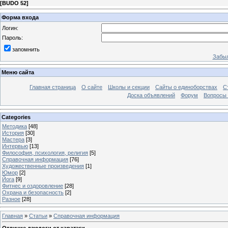
[
BUDO 52
]
Форма входа
Логин:
Пароль:
запомнить
Забыл
Меню сайта
Главная страница
О сайте
Школы и секции
Сайты о единоборствах
С
Доска объявлений
Форум
Вопросы 
Categories
Методика
[48]
История
[30]
Мастера
[3]
Интервью
[13]
Философия, психология, религия
[5]
Справочная информация
[76]
Художественные произведения
[1]
Юмор
[2]
Йога
[9]
Фитнес и оздоровление
[28]
Охрана и безопасность
[2]
Разное
[28]
Главная
»
Статьи
»
Справочная информация