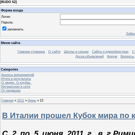
[
BUDO 52
]
Форма входа
Логин:
Пароль:
запомнить
Забыл
Меню сайта
Главная страница
О сайте
Школы и секции
Сайты о единоборствах
С
Доска объявлений
Форум
Вопросы 
Categories
Анонсы мероприятий
Итоги и результаты
О людях. О клубах.
Интересное в сети
От редакции
Главная
»
2011
»
Июнь
»
22
В Италии прошел Кубок мира по 
С 2 по 5 июня 2011 г. в г.Рим