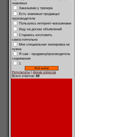
знакомых
Заказываю у тренера
Есть знакомые продавцы/
производители
Пользуюсь интернет-магазинами
Ищу на досках объявлений
Стараюсь изготовить
самостоятельно
Мне специальная экипировка не
нужна
Я сам - продавец/производитель
снаряжения
1
Результаты
|
Архив опросов
Всего ответов:
69