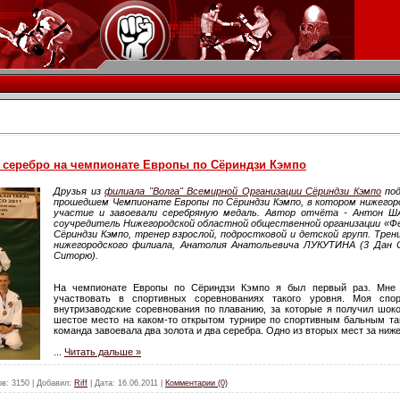
 серебро на чемпионате Европы по Сёриндзи Кэмпо
Друзья из
филиала "Волга" Всемирной Организации Сёриндзи Кэмпо
под
прошедшем Чемпионате Европы по Сёриндзи Кэмпо, в котором нижегор
участие и завоевали серебряную медаль. Автор отчёта - Антон Ш
соучредитель Нижегородской областной общественной организации «Фед
Сёриндзи Кэмпо, тренер взрослой, подростковой и детской групп. Тре
нижегородского филиала, Анатолия Анатольевича ЛУКУТИНА (3 Дан С
Ситорю).
На чемпионате Европы по Сёриндзи Кэмпо я был первый раз. Мне 
участвовать в спортивных соревнованиях такого уровня. Моя спо
внутризаводские соревнования по плаванию, за которые я получил шок
шестое место на каком-то открытом турнире по спортивным бальным та
команда завоевала два золота и два серебра. Одно из вторых мест за ниж
...
Читать дальше »
ов:
3150
|
Добавил:
Riff
|
Дата:
16.06.2011
|
Комментарии (0)