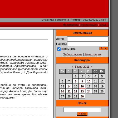
Страница обновлена - Четверг, 06.08.2026, 04:34
На главную
|
Регистрация
|
Вход
Форма входа
Логин:
Пароль:
запомнить
Забыл пароль
|
Регистрация
елились интересным отчетом о
одские представители принимали
Календарь
АНОВ, выпускник Академии МВД,
ерация Сёриндзи Кэмпо», 2-й дан
«
Июнь 2011
»
нировался под руководством главы
Пн
Вт
Ср
Чт
Пт
Сб
Вс
ёриндзи Кэмпо, 2 Дан Каратэ-до
1
2
3
4
5
6
7
8
9
10
11
12
вообще до этого не доводилось
13
14
15
16
17
18
19
ртивная карьера включала лишь
оладку Альпен Голд. Да, было ещё
20
21
22
23
24
25
26
нцам, но очень давно. Российская
27
28
29
30
егородцами.
Поиск