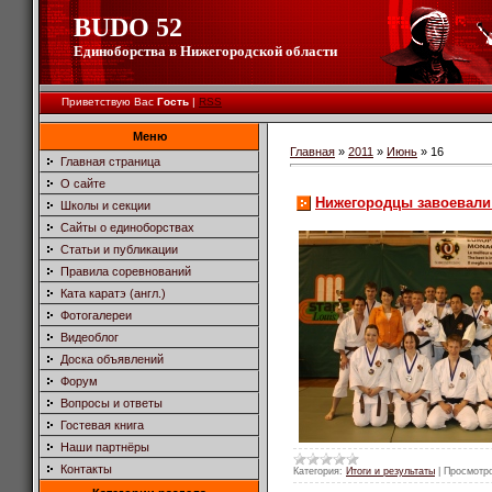
BUDO 52
Единоборства в Нижегородской области
Приветствую Вас
Гость
|
RSS
Меню
Главная
»
2011
»
Июнь
»
16
Главная страница
О сайте
Нижегородцы завоевали
Школы и секции
Сайты о единоборствах
Статьи и публикации
Правила соревнований
Ката каратэ (англ.)
Фотогалереи
Видеоблог
Доска объявлений
Форум
Вопросы и ответы
Гостевая книга
Наши партнёры
Контакты
Категория:
Итоги и результаты
|
Просмотр