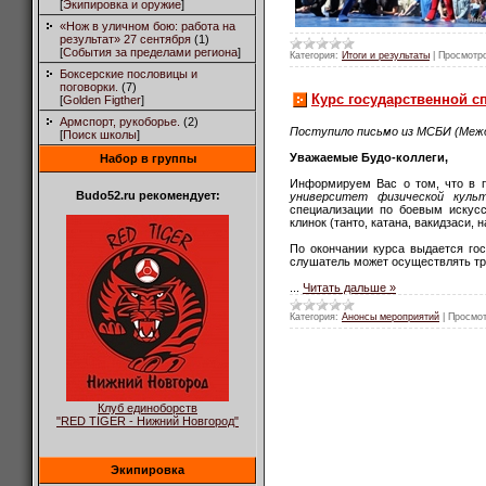
[
Экипировка и оружие
]
«Нож в уличном бою: работа на
результат» 27 сентября
(1)
[
События за пределами региона
]
Категория:
Итоги и результаты
|
Просмотр
Боксерские пословицы и
поговорки.
(7)
Курс государственной с
[
Golden Figther
]
Армспорт, рукоборье.
(2)
Поступило письмо из МСБИ (Межд
[
Поиск школы
]
Уважаемые Будо-коллеги,
Набор в группы
Информируем Вас о том, что в 
Budo52.ru рекомендует:
университет физической куль
специализации по боевым искусс
клинок (танто, катана, вакидзаси, 
По окончании курса выдается гос
слушатель может осуществлять тр
...
Читать дальше »
Категория:
Анонсы мероприятий
|
Просмот
Клуб единоборств
"RED TIGER - Нижний Новгород"
Экипировка