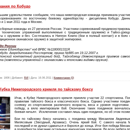
вания по Кобудо
льшим удовольствием сообщаем, что наша нижегородская команда принимала участие
соревнованиях по восточному боевому единоборству - дисциплина Кобудо. Данн
 и 1 мая 2011 года в Москве.
 сборные команды из 27 регионов России. Участники соревнований продемонстрирова
 технических упражнений выполняемые с традиционным оружием) и Тайхо-дзюцу
 с оружием и без. Состязались в Ниппон Кэмпо (бои в полный контакт) и в боях 
адиционное окинавское оружие) в защитной экипировке.
до России
оевое Единоборство” код ВРВС №1180001311Я.
будо. Аккредитовано Росспортом, приказ №885 от 19.12.2007 г.
японский контактный рукопашный бой), Тайходзюцу (демонстрация приемов самоо
та (комплексы упражнений с окинавскими и японскими видами оружия)
.
ов:
1606
|
Добавил:
Riff
|
Дата:
16.06.2011
|
Комментарии (0)
убка Нижегородского кремля по тайскому боксу
Итак, в Кубке Нижегородского кремля приняло участие 22 спортсмена. П
правилам тайского бокса и классического бокса. Однако участники поеди
солянку из спортсменов различного возраста, веса и уровня подготовки
победу, а вяло имитировали бой. Окончание таких поединков венчалос
боевая ничья». Исключение составил лишь один поединок, но об этом позже
Бои по тайскому боксу начались с поединка между Михаилом Авдеевы
Милясовым (Звездный, Арзамас). Очень яркий бой. С самого начала 
последний и не думал сдаваться и боролся до конца. Итог боя победа Миха
в подробности описание остальных юношеских поединков. Во всех ребята пр