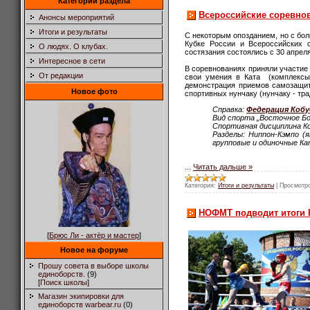
Категории раздела
Всероссийские соревно
Анонсы мероприятий
Итоги и результаты
С некоторым опозданием, но с бо
Кубке России и Всероссийских 
О людях. О клубах.
состязания состоялись с 30 апреля
Интересное в сети
В соревнованиях приняли участие
От редакции
свои умения в Ката (комплексы
демонстрация приемов самозащиты
Новое фото
спортивных нунчаку (нунчаку - тр
Справка:
Федерация Кобу
Вид спорта „Восточное Б
Спортивная дисциплина Ко
Разделы: Ниппон-Кэмпо (
групповые и одиночные Ка
...
Читать дальше »
Категория:
Итоги и результаты
|
Просмотр
НОФМТ подводит итоги К
[
Брюс Ли - актёр и мастер
]
Новое на форуме
Прошу совета в выборе школы
единоборств.
(9)
[
Поиск школы
]
Магазин экипировки для
единоборств warbear.ru
(0)