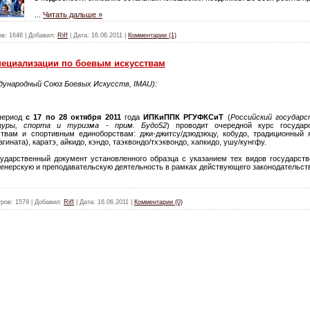
...
Читать дальше »
ов:
1646
|
Добавил:
Riff
|
Дата:
16.06.2011
|
Комментарии (1)
пециализации по боевым искусствам
ународный Союз Боевых Искусств, IMAU):
период
с 17 по 28 октября 2011
года
ИПКиППК РГУФКСиТ
(
Российский государ
туры, спорта и туризма - прим. Будо52
) проводит очередной курс государ
твам и спортивным единоборствам: джи-джитсу/дзюдзюцу, кобудо, традиционный 
нагината), каратэ, айкидо, кэндо, таэквондо/тхэквондо, хапкидо, ушу/кунгфу.
ударственный документ установленного образца с указанием тех видов государств
енерскую и преподавательскую деятельность в рамках действующего законодательст
ров:
1579
|
Добавил:
Riff
|
Дата:
16.06.2011
|
Комментарии (0)