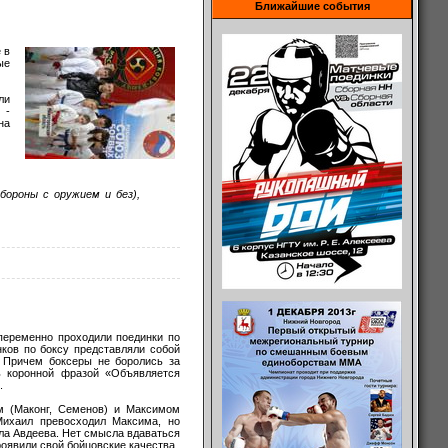
Ближайшие события
 в
ые
ли
 -
на
бороны с оружием и без),
опеременно проходили поединки по
нков по боксу представляли собой
. Причем боксеры не боролись за
ь коронной фразой «Объявляется
.
м (Маконг, Семенов) и Максимом
Михаил превосходил Максима, но
ила Авдеева. Нет смысла вдаваться
оявили свой бойцовские качества.