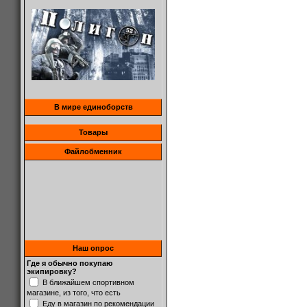
В мире единоборств
Товары
Файлобменник
Наш опрос
Где я обычно покупаю
экипировку?
В ближайшем спортивном
магазине, из того, что есть
Еду в магазин по рекомендации