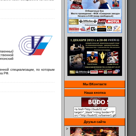
ственный
ственной
японский
енной специализации, по которым
ва РФ.
Мы ВКонтакте
Наша кнопка
Друзья сайта