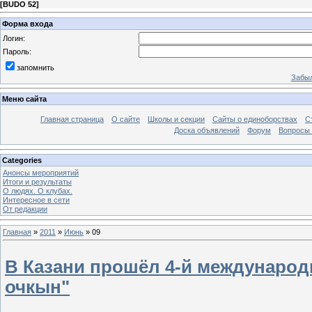
[
BUDO 52
]
Форма входа
Логин:
Пароль:
запомнить
Забыл
Меню сайта
Главная страница
О сайте
Школы и секции
Сайты о единоборствах
С
Доска объявлений
Форум
Вопросы 
Categories
Анонсы мероприятий
Итоги и результаты
О людях. О клубах.
Интересное в сети
От редакции
Главная
»
2011
»
Июнь
»
09
В Казани прошёл 4-й международ
очкын"