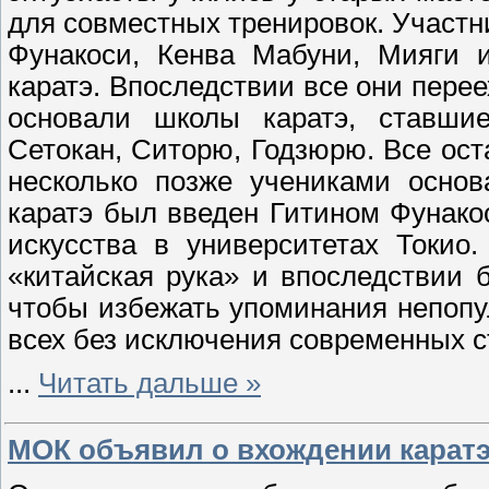
для совместных тренировок. Участн
Фунакоси, Кенва Мабуни, Мияги и
каратэ. Впоследствии все они перее
основали школы каратэ, ставши
Сетокан, Ситорю, Годзюрю. Все ос
несколько позже учениками основ
каратэ был введен Гитином Фунакос
искусства в университетах Токио
«китайская рука» и впоследствии 
чтобы избежать упоминания непопул
всех без исключения современных ст
...
Читать дальше »
МОК объявил о вхождении карат