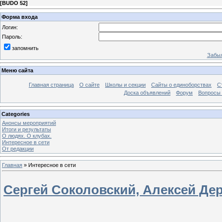
[
BUDO 52
]
Форма входа
Логин:
Пароль:
запомнить
Забыл
Меню сайта
Главная страница
О сайте
Школы и секции
Сайты о единоборствах
С
Доска объявлений
Форум
Вопросы 
Categories
Анонсы мероприятий
Итоги и результаты
О людях. О клубах.
Интересное в сети
От редакции
Главная
»
Интересное в сети
Сергей Соколовский, Алексей Дер