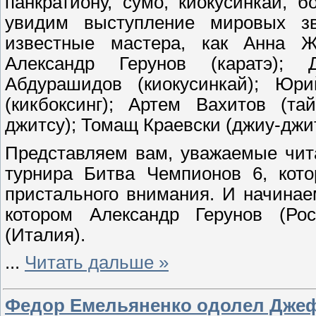
панкратиону, сумо, киокусинкай, 
увидим выступление мировых зв
известные мастера, как Анна Жи
Александр Герунов (каратэ); 
Абдурашидов (киокусинкай); Юри
(кикбоксинг); Артем Вахитов (та
джитсу); Томащ Краевски (джиу-джит
Представляем вам, уважаемые чита
турнира Битва Чемпионов 6, кото
пристального внимания. И начинае
котором Александр Герунов (Ро
(Италия).
...
Читать дальше »
Федор Емельяненко одолел Дже