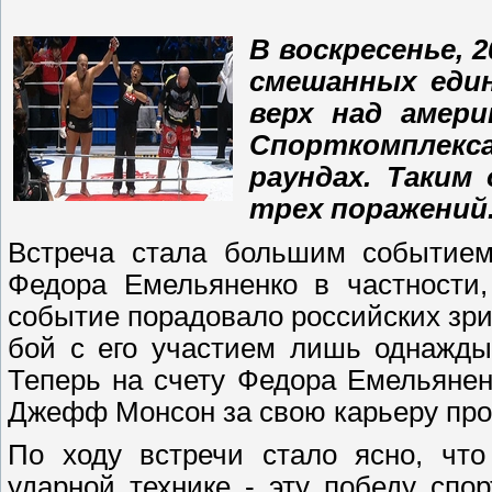
В воскресенье, 
смешанных еди
верх над амер
Спорткомплекс
раундах. Таким
трех поражений
Встреча стала большим событие
Федора Емельяненко в частности,
событие порадовало российских зри
бой с его участием лишь однажды 
Теперь на счету Федора Емельянен
Джефф Монсон за свою карьеру пров
По ходу встречи стало ясно, чт
ударной технике - эту победу спо