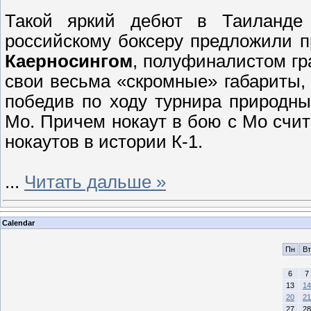
Такой яркий дебют в Таиланде 
российскому боксеру предложили 
Каерносингом
, полуфиналистом гра
свои весьма «скромные» габариты,
победив по ходу турнира природн
Мо. Причем нокаут в бою с Мо счи
нокаутов в истории К-1.
...
Читать дальше »
Calendar
Пн
Вт
6
7
13
14
20
21
27
28