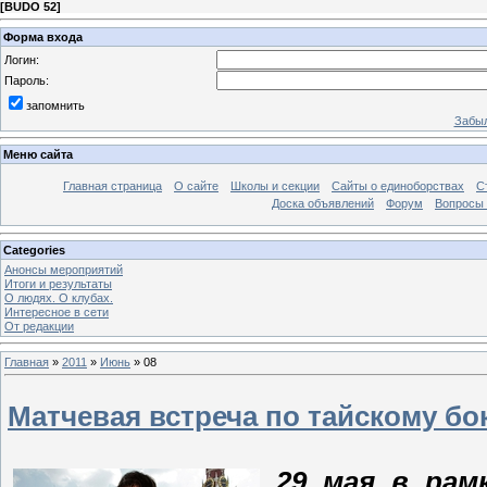
[
BUDO 52
]
Форма входа
Логин:
Пароль:
запомнить
Забыл
Меню сайта
Главная страница
О сайте
Школы и секции
Сайты о единоборствах
С
Доска объявлений
Форум
Вопросы 
Categories
Анонсы мероприятий
Итоги и результаты
О людях. О клубах.
Интересное в сети
От редакции
Главная
»
2011
»
Июнь
»
08
Матчевая встреча по тайскому бо
29 мая в рам