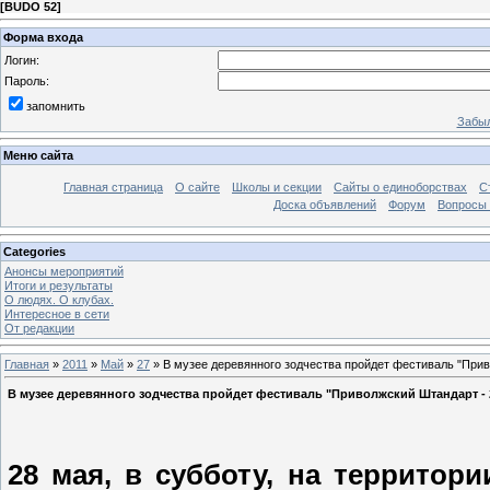
[
BUDO 52
]
Форма входа
Логин:
Пароль:
запомнить
Забыл
Меню сайта
Главная страница
О сайте
Школы и секции
Сайты о единоборствах
С
Доска объявлений
Форум
Вопросы 
Categories
Анонсы мероприятий
Итоги и результаты
О людях. О клубах.
Интересное в сети
От редакции
Главная
»
2011
»
Май
»
27
» В музее деревянного зодчества пройдет фестиваль "Прив
В музее деревянного зодчества пройдет фестиваль "Приволжский Штандарт - 
28 мая, в субботу, на территор