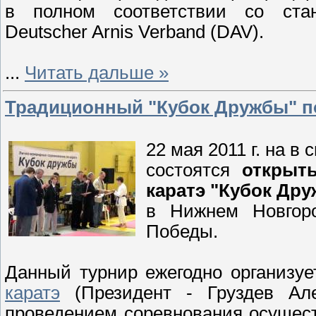
в полном соответствии со ста
Deutscher Arnis Verband (DAV).
...
Читать дальше »
Традиционный "Кубок Дружбы" по
22 мая 2011 г. на в
состоятся
открыт
каратэ "Кубок Др
в Нижнем Новгор
Победы.
Данный турнир ежегодно организу
каратэ
(Президент - Груздев Але
проведением соревнования осущес