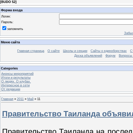
[
BUDO 52
]
Форма входа
Логин:
Пароль:
запомнить
Забыл
Меню сайта
Главная страница
О сайте
Школы и секции
Сайты о единоборствах
С
Доска объявлений
Форум
Вопросы 
Categories
Анонсы мероприятий
Итоги и результаты
О людях. О клубах.
Интересное в сети
От редакции
Главная
»
2011
»
Май
»
11
Правительство Таиланда объявил
Правительство Таиланда на после