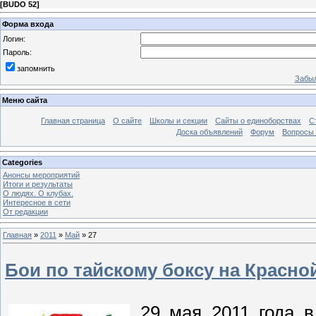
[
BUDO 52
]
Форма входа
Логин:
Пароль:
запомнить
Забыл
Меню сайта
Главная страница
О сайте
Школы и секции
Сайты о единоборствах
С
Доска объявлений
Форум
Вопросы 
Categories
Анонсы мероприятий
Итоги и результаты
О людях. О клубах.
Интересное в сети
От редакции
Главная
»
2011
»
Май
»
27
Бои по тайскому боксу на Красн
29 мая 2011 года в