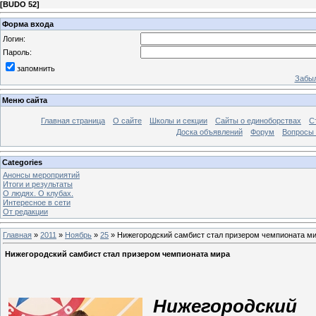
[
BUDO 52
]
Форма входа
Логин:
Пароль:
запомнить
Забыл
Меню сайта
Главная страница
О сайте
Школы и секции
Сайты о единоборствах
С
Доска объявлений
Форум
Вопросы 
Categories
Анонсы мероприятий
Итоги и результаты
О людях. О клубах.
Интересное в сети
От редакции
Главная
»
2011
»
Ноябрь
»
25
» Нижегородский самбист стал призером чемпионата м
Нижегородский самбист стал призером чемпионата мира
Нижегородски