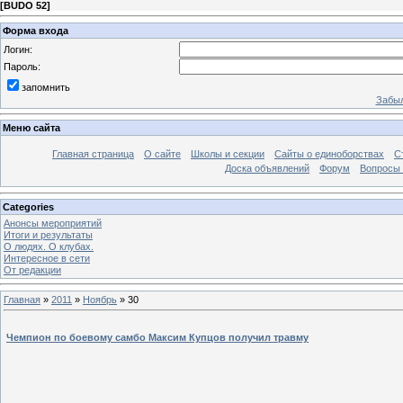
[
BUDO 52
]
Форма входа
Логин:
Пароль:
запомнить
Забыл
Меню сайта
Главная страница
О сайте
Школы и секции
Сайты о единоборствах
С
Доска объявлений
Форум
Вопросы 
Categories
Анонсы мероприятий
Итоги и результаты
О людях. О клубах.
Интересное в сети
От редакции
Главная
»
2011
»
Ноябрь
»
30
Чемпион по боевому самбо Максим Купцов получил травму