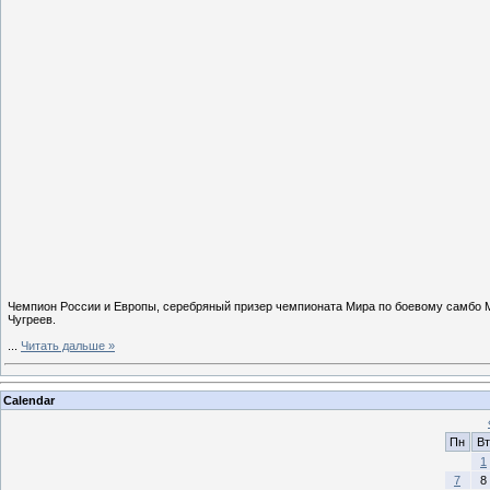
Чемпион России и Европы, серебряный призер чемпионата Мира по боевому самбо М
Чугреев.
...
Читать дальше »
Calendar
Пн
Вт
1
7
8