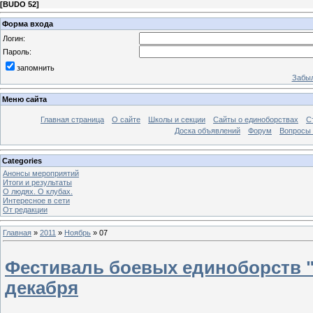
[
BUDO 52
]
Форма входа
Логин:
Пароль:
запомнить
Забыл
Меню сайта
Главная страница
О сайте
Школы и секции
Сайты о единоборствах
С
Доска объявлений
Форум
Вопросы 
Categories
Анонсы мероприятий
Итоги и результаты
О людях. О клубах.
Интересное в сети
От редакции
Главная
»
2011
»
Ноябрь
»
07
Фестиваль боевых единоборств "
декабря