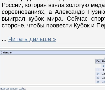
России, которая взяла золотую мед
соревнованиях, а Александр Пузи
выиграл кубок мира. Сейчас спо
стороне, чтобы провести Кубок и Пер
...
Читать дальше »
Calendar
Пн
Вт
1
7
8
14
15
21
22
28
29
Полная версия сайта