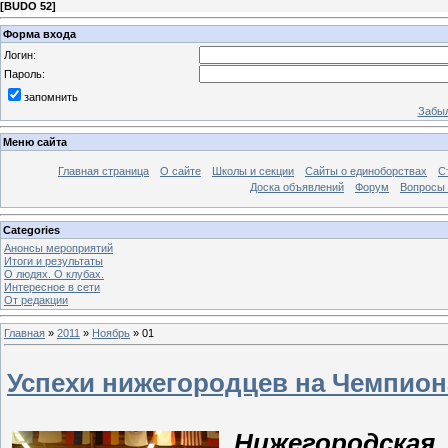
[
BUDO 52
]
Форма входа
Логин:
Пароль:
запомнить
Забыл
Меню сайта
Главная страница
О сайте
Школы и секции
Сайты о единоборствах
С
Доска объявлений
Форум
Вопросы 
Categories
Анонсы мероприятий
Итоги и результаты
О людях. О клубах.
Интересное в сети
От редакции
Главная
»
2011
»
Ноябрь
»
01
Успехи нижегородцев на Чемпион
Нижегородская