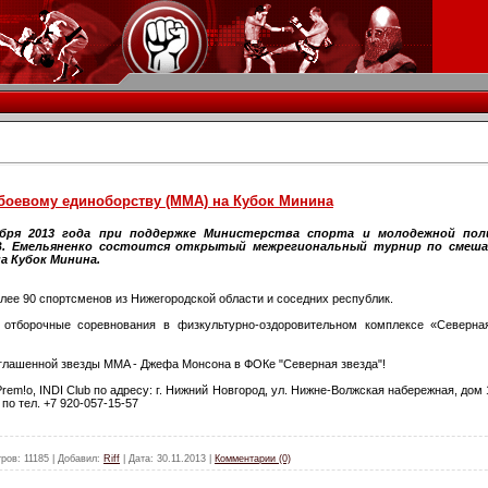
боевому единоборству (ММА) на Кубок Минина
абря 2013 года при поддержке Министерства спорта и молодежной по
В. Емельяненко состоится открытый межрегиональный турнир по смеш
а Кубок Минина.
лее 90 спортсменов из Нижегородской области и соседних республик.
 отборочные соревнования в физкультурно-оздоровительном комплексе «Северна
риглашенной звезды MMA - Джефа Монсона в ФОКе "Северная звезда"!
em!o, INDI Club по адресу: г. Нижний Новгород, ул. Нижне-Волжская набережная, дом 
по тел. +7 920-057-15-57
ров:
11185
|
Добавил:
Riff
|
Дата:
30.11.2013
|
Комментарии (0)