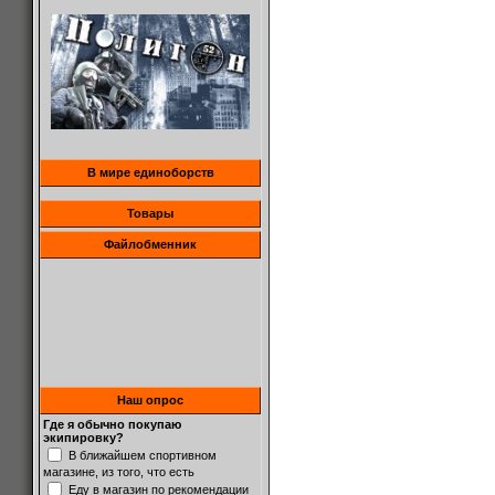
В мире единоборств
Товары
Файлобменник
Наш опрос
Где я обычно покупаю
экипировку?
В ближайшем спортивном
магазине, из того, что есть
Еду в магазин по рекомендации