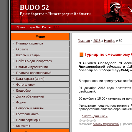
BUDO 52
Единоборства в Нижегородской области
Приветствую Вас
Гость
|
RSS
Меню
Главная
»
2013
»
Ноябрь
»
30
Главная страница
О сайте
Турнир по смешанному 
Школы и секции
Сайты о единоборствах
В Нижнем Новгороде 01 дек
Нижегородской области и Ф.
Статьи и публикации
боевому единоборству (ММА) н
Правила соревнований
Ката каратэ (англ.)
В соревновании примут участие бо
Фотогалереи
01 декабря 2013 года состоятся
Видеоблог
свободный.
Доска объявлений
30 ноября в 18:00 - семинар от п
Форум
Финальные поединки состоятся в Pr
Вопросы и ответы
приобретения билетов обращаться 
Гостевая книга
...
Читать дальше »
Наши партнёры
Категория:
Анонсы мероприятий
|
Просмот
Контакты