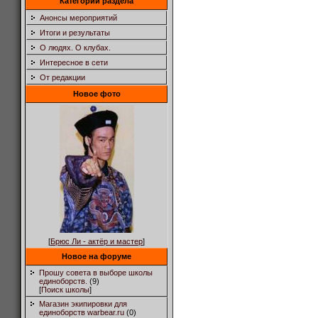
Категории раздела
Анонсы мероприятий
Итоги и результаты
О людях. О клубах.
Интересное в сети
От редакции
Новое фото
[
Брюс Ли - актёр и мастер
]
Новое на форуме
Прошу совета в выборе школы
единоборств.
(9)
[
Поиск школы
]
Магазин экипировки для
единоборств warbear.ru
(0)