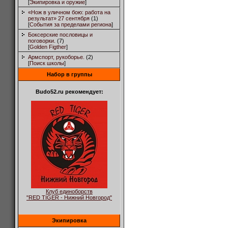
[
Экипировка и оружие
]
«Нож в уличном бою: работа на
результат» 27 сентября
(1)
[
События за пределами региона
]
Боксерские пословицы и
поговорки.
(7)
[
Golden Figther
]
Армспорт, рукоборье.
(2)
[
Поиск школы
]
Набор в группы
Budo52.ru рекомендует:
Клуб единоборств
"RED TIGER - Нижний Новгород"
Экипировка