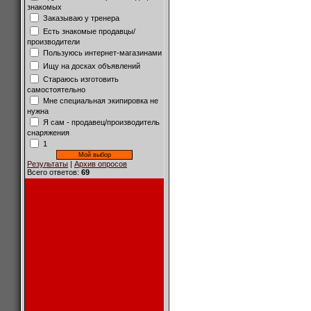
знакомых
Заказываю у тренера
Есть знакомые продавцы/
производители
Пользуюсь интернет-магазинами
Ищу на досках объявлений
Стараюсь изготовить
самостоятельно
Мне специальная экипировка не
нужна
Я сам - продавец/производитель
снаряжения
1
Результаты
|
Архив опросов
Всего ответов:
69