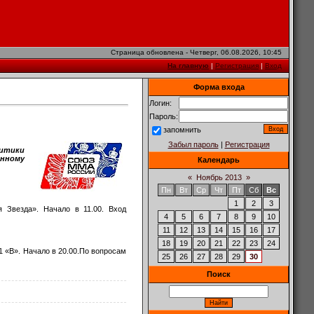
Страница обновлена - Четверг, 06.08.2026, 10:45
На главную
|
Регистрация
|
Вход
Форма входа
Логин:
Пароль:
запомнить
Забыл пароль
|
Регистрация
литики
анному
Календарь
«
Ноябрь 2013
»
Пн
Вт
Ср
Чт
Пт
Сб
Вс
1
2
3
я Звезда». Начало в 11.00. Вход
4
5
6
7
8
9
10
11
12
13
14
15
16
17
18
19
20
21
22
23
24
1 «В». Начало в 20.00.По вопросам
25
26
27
28
29
30
Поиск