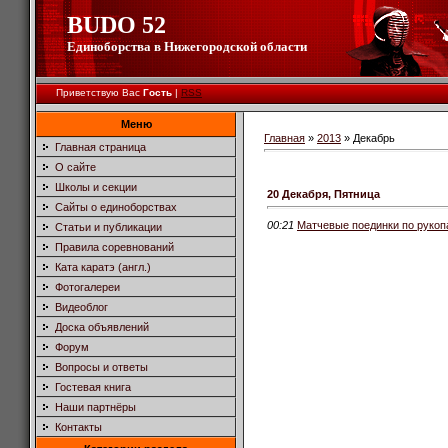
BUDO 52
Единоборства в Нижегородской области
Приветствую Вас
Гость
|
RSS
Меню
Главная
»
2013
»
Декабрь
Главная страница
О сайте
Школы и секции
20 Декабря, Пятница
Сайты о единоборствах
00:21
Матчевые поединки по руко
Статьи и публикации
Правила соревнований
Ката каратэ (англ.)
Фотогалереи
Видеоблог
Доска объявлений
Форум
Вопросы и ответы
Гостевая книга
Наши партнёры
Контакты