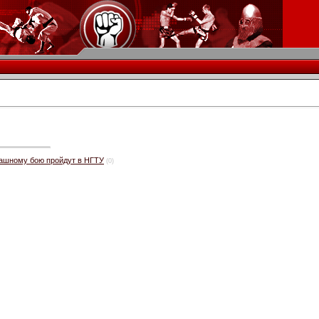
пашному бою пройдут в НГТУ
(0)