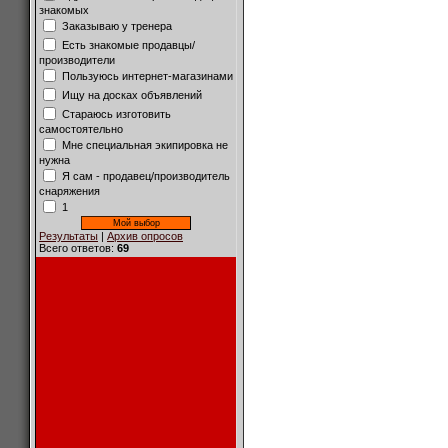
знакомых
Заказываю у тренера
Есть знакомые продавцы/
производители
Пользуюсь интернет-магазинами
Ищу на досках объявлений
Стараюсь изготовить
самостоятельно
Мне специальная экипировка не
нужна
Я сам - продавец/производитель
снаряжения
1
Результаты
|
Архив опросов
Всего ответов:
69