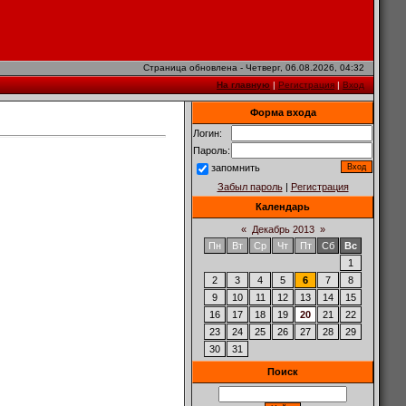
Страница обновлена - Четверг, 06.08.2026, 04:32
На главную
|
Регистрация
|
Вход
Форма входа
Логин:
Пароль:
запомнить
Забыл пароль
|
Регистрация
Календарь
«
Декабрь 2013
»
Пн
Вт
Ср
Чт
Пт
Сб
Вс
1
2
3
4
5
6
7
8
9
10
11
12
13
14
15
16
17
18
19
20
21
22
23
24
25
26
27
28
29
30
31
Поиск