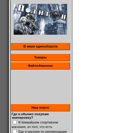
В мире единоборств
Товары
Файлобменник
Наш опрос
Где я обычно покупаю
экипировку?
В ближайшем спортивном
магазине, из того, что есть
Еду в магазин по рекомендации