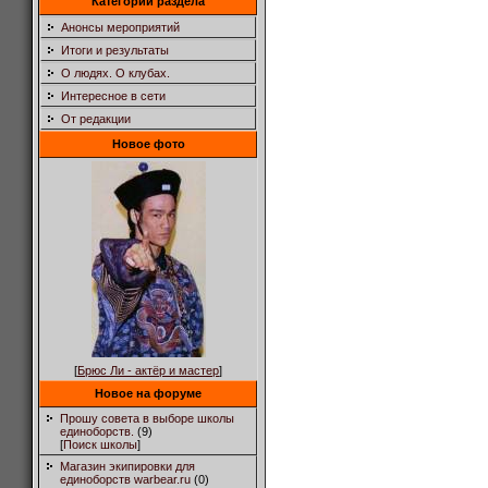
Категории раздела
Анонсы мероприятий
Итоги и результаты
О людях. О клубах.
Интересное в сети
От редакции
Новое фото
[
Брюс Ли - актёр и мастер
]
Новое на форуме
Прошу совета в выборе школы
единоборств.
(9)
[
Поиск школы
]
Магазин экипировки для
единоборств warbear.ru
(0)