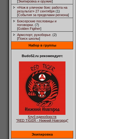
[
Экипировка и оружие
]
«Нож в уличном бою: работа на
результат» 27 сентября
(1)
[
События за пределами региона
]
Боксерские пословицы и
поговорки.
(7)
[
Golden Figther
]
Армспорт, рукоборье.
(2)
[
Поиск школы
]
Набор в группы
Budo52.ru рекомендует:
Клуб единоборств
"RED TIGER - Нижний Новгород"
Экипировка