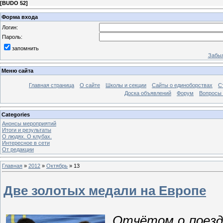
[
BUDO 52
]
Форма входа
Логин:
Пароль:
запомнить
Забыл
Меню сайта
Главная страница
О сайте
Школы и секции
Сайты о единоборствах
С
Доска объявлений
Форум
Вопросы 
Categories
Анонсы мероприятий
Итоги и результаты
О людях. О клубах.
Интересное в сети
От редакции
Главная
»
2012
»
Октябрь
»
13
Две золотых медали на Европе
Отчётом о поезд