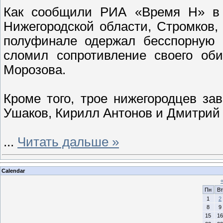
Как сообщили РИА «Время Н» в 
Нижегородской области, Стромков,
полуфинале одержал бесспорную 
сломил сопротивление своего об
Морозова.
Кроме того, трое нижегородцев з
Ушаков, Кирилл Антонов и Дмитри
...
Читать дальше »
Calendar
Пн
Вт
1
2
8
9
15
16