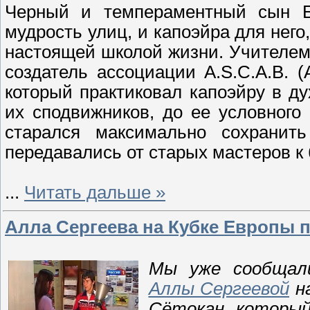
Черный и темпераментный сын Бр
мудрость улиц, и капоэйра для него,
настоящей школой жизни. Учителем 
создатель ассоциации A.S.C.A.B. (A
который практиковал капоэйру в 
их сподвижников, до ее условного 
старался максимально сохранит
передавались от старых мастеров к
...
Читать дальше »
Алла Сергеева на Кубке Европы п
Мы уже сообща
Аллы Сергеевой
на
Сётокан, который