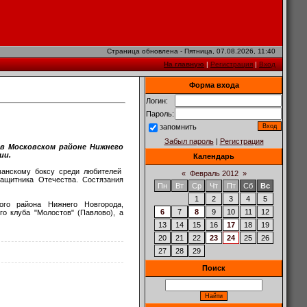
Страница обновлена - Пятница, 07.08.2026, 11:40
На главную
|
Регистрация
|
Вход
Форма входа
Логин:
Пароль:
запомнить
Забыл пароль
|
Регистрация
 в Московском районе Нижнего
ии.
Календарь
манскому боксу среди любителей
«
Февраль 2012
»
защитника Отечества. Состязания
Пн
Вт
Ср
Чт
Пт
Сб
Вс
1
2
3
4
5
ого района Нижнего Новгорода,
6
7
8
9
10
11
12
го клуба "Молостов" (Павлово), а
13
14
15
16
17
18
19
20
21
22
23
24
25
26
27
28
29
Поиск