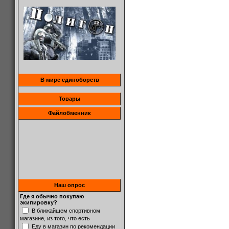
В мире единоборств
Товары
Файлобменник
Наш опрос
Где я обычно покупаю
экипировку?
В ближайшем спортивном
магазине, из того, что есть
Еду в магазин по рекомендации