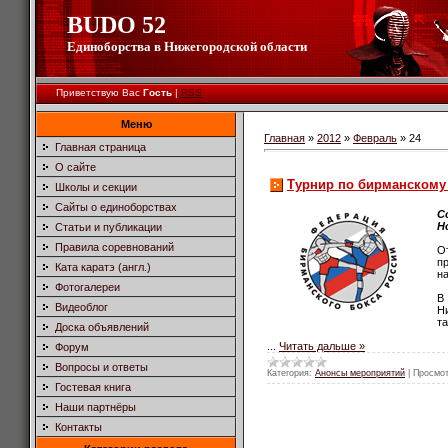
BUDO 52
Единоборства в Нижегородской области
Приветствую Вас
Гость
|
RSS
Меню
Главная
»
2012
»
Февраль
»
24
Главная страница
О сайте
Турнир по бирманскому 
Школы и секции
Сайты о единоборствах
С
Н
Статьи и публикации
Правила соревнований
О
п
Ката каратэ (англ.)
на
Фотогалереи
В
Видеоблог
Н
т
Доска объявлений
...
Читать дальше »
Форум
Вопросы и ответы
Категория:
Анонсы мероприятий
|
Просмот
Гостевая книга
Наши партнёры
Контакты