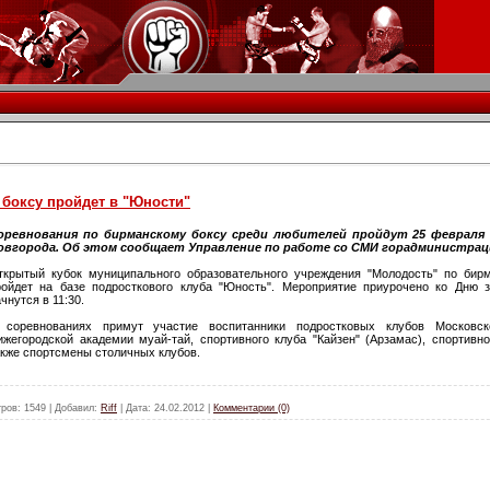
боксу пройдет в "Юности"
оревнования по бирманскому боксу среди любителей пройдут 25 февраля
овгорода. Об этом сообщает Управление по работе со СМИ горадминистрац
ткрытый кубок муниципального образовательного учреждения "Молодость" по бир
ройдет на базе подросткового клуба "Юность". Мероприятие приурочено ко Дню 
чнутся в 11:30.
 соревнованиях примут участие воспитанники подростковых клубов Московск
ижегородской академии муай-тай, спортивного клуба "Кайзен" (Арзамас), спортивно
акже спортсмены столичных клубов.
ров:
1549
|
Добавил:
Riff
|
Дата:
24.02.2012
|
Комментарии (0)