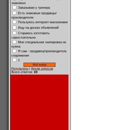
знакомых
Заказываю у тренера
Есть знакомые продавцы/
производители
Пользуюсь интернет-магазинами
Ищу на досках объявлений
Стараюсь изготовить
самостоятельно
Мне специальная экипировка не
нужна
Я сам - продавец/производитель
снаряжения
1
Результаты
|
Архив опросов
Всего ответов:
69