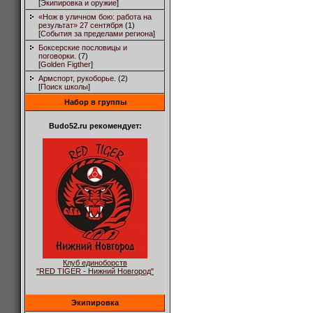
[
Экипировка и оружие
]
«Нож в уличном бою: работа на
результат» 27 сентября
(1)
[
События за пределами региона
]
Боксерские пословицы и
поговорки.
(7)
[
Golden Figther
]
Армспорт, рукоборье.
(2)
[
Поиск школы
]
Набор в группы
Budo52.ru рекомендует:
Клуб единоборств
"RED TIGER - Нижний Новгород"
Экипировка