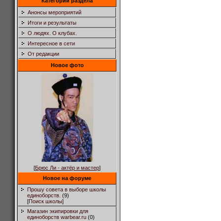
Категории раздела
Анонсы мероприятий
Итоги и результаты
О людях. О клубах.
Интересное в сети
От редакции
Новое фото
[
Брюс Ли - актёр и мастер
]
Новое на форуме
Прошу совета в выборе школы
единоборств.
(9)
[
Поиск школы
]
Магазин экипировки для
единоборств warbear.ru
(0)