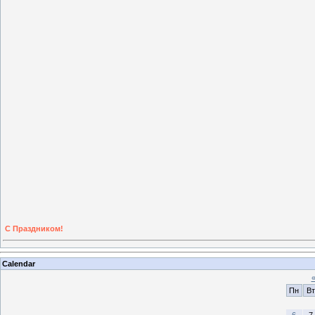
С Праздником!
Calendar
Пн
Вт
6
7