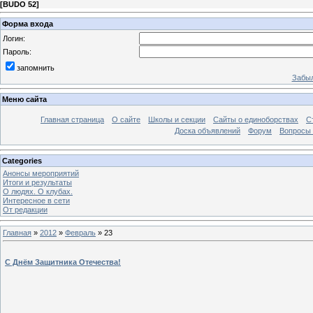
[
BUDO 52
]
Форма входа
Логин:
Пароль:
запомнить
Забыл
Меню сайта
Главная страница
О сайте
Школы и секции
Сайты о единоборствах
С
Доска объявлений
Форум
Вопросы 
Categories
Анонсы мероприятий
Итоги и результаты
О людях. О клубах.
Интересное в сети
От редакции
Главная
»
2012
»
Февраль
»
23
С Днём Защитника Отечества!