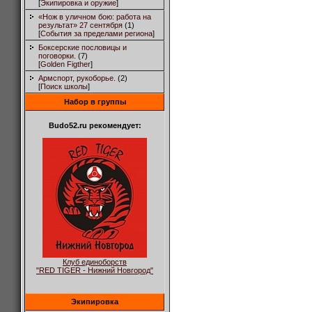
[
Экипировка и оружие
]
«Нож в уличном бою: работа на
результат» 27 сентября
(1)
[
События за пределами региона
]
Боксерские пословицы и
поговорки.
(7)
[
Golden Figther
]
Армспорт, рукоборье.
(2)
[
Поиск школы
]
Набор в группы
Budo52.ru рекомендует:
Клуб единоборств
"RED TIGER - Нижний Новгород"
Экипировка