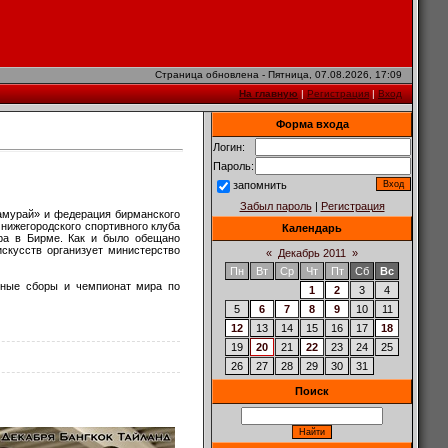
Страница обновлена - Пятница, 07.08.2026, 17:09
На главную
|
Регистрация
|
Вход
Форма входа
Логин:
Пароль:
запомнить
Забыл пароль
|
Регистрация
Cамурай» и федерация бирманского
нижегородского спортивного клуба
Календарь
ра в Бирме. Как и было обещано
скусств организует министерство
«
Декабрь 2011
»
Пн
Вт
Ср
Чт
Пт
Сб
Вс
очные сборы и чемпионат мира по
1
2
3
4
5
6
7
8
9
10
11
12
13
14
15
16
17
18
19
20
21
22
23
24
25
26
27
28
29
30
31
Поиск