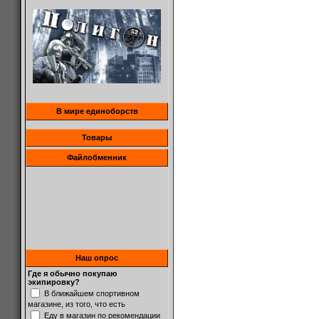
В мире единоборств
Товары
Файлобменник
Наш опрос
Где я обычно покупаю
экипировку?
В ближайшем спортивном
магазине, из того, что есть
Еду в магазин по рекомендации