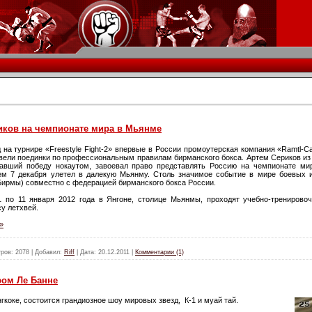
иков на чемпионате мира в Мьянме
 на турнире «Freestyle Fight-2» впервые в России промоутерская компания «Ramtl-
вели поединки по профессиональным правилам бирманского бокса. Артем Сериков из 
авший победу нокаутом, завоевал право представлять Россию на чемпионате ми
ем 7 декабря улетел в далекую Мьянму. Столь значимое событие в мире боевых и
ирмы) совместно с федерацией бирманского бокса России.
1 по 11 января 2012 года в Янгоне, столице Мьянмы, проходят учебно-трениров
у летхвей.
»
ров:
2078
|
Добавил:
Riff
|
Дата:
20.12.2011
|
Комментарии (1)
ром Ле Банне
нгкоке, состоится грандиозное шоу мировых звезд,
К-1 и муай тай.