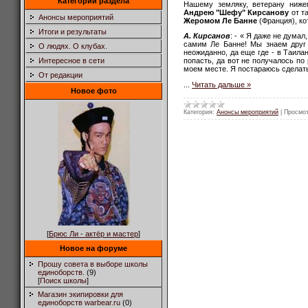
Категории раздела
Нашему земляку, ветерану нижег
Андрею "Шефу" Кирсанову
от т
Анонсы мероприятий
Жеромом Ле Банне
(Франция), к
Итоги и результаты
А. Кирсанов
: - « Я даже не дума
самим Ле Банне! Мы знаем друг 
О людях. О клубах.
неожиданно, да еще где - в Таилан
Интересное в сети
попасть, да вот не получалось по 
моем месте.
Я постараюсь сделать
От редакции
...
Читать дальше »
Новое фото
Категория:
Анонсы мероприятий
|
Просмот
[
Брюс Ли - актёр и мастер
]
Новое на форуме
Прошу совета в выборе школы
единоборств.
(9)
[
Поиск школы
]
Магазин экипировки для
единоборств warbear.ru
(0)