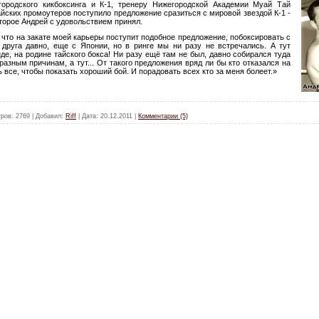
ородского кикбоксинга и К-1, тренеру Нижегородской Академии Муай Тай
айских промоутеров поступило предложение сразиться с мировой звездой К-1
-
оторое Андрей с удовольствием принял.
л, что на закате моей карьеры поступит подобное предложение, побоксировать с
друга давно, еще с Японии, но в ринге мы ни разу не встречались. А тут
де, на родине тайского бокса!
Ни разу ещё там не был,
давно собирался туда
разным причинам, а тут... От такого предложения вряд ли бы кто отказался на
 все, чтобы показать хороший бой.
И порадовать всех кто за меня болеет.»
ров:
2769
|
Добавил:
Riff
|
Дата:
20.12.2011
|
Комментарии (5)