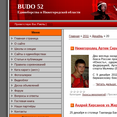
BUDO 52
Единоборства в Нижегородской области
Приветствую Вас
Гость
|
RSS
Меню
Главная
»
2011
»
Декабрь
»
20
Главная страница
О сайте
Нижегородец Артем Сер
Школы и секции
Сайты о единоборствах
Два месяца назад
бокса России про
Статьи и публикации
«Юность», одерж
Правила соревнований
федерацией, Арт
спорта Мьянмы (Б
Ката каратэ (англ.)
С 9 декабря 201
Фотогалереи
бирманскому бокс
Видеоблог
...
Читать дальше 
Доска объявлений
Форум
Категория:
Анонсы мероприятий
|
Просмот
Вопросы и ответы
Гостевая книга
Андрей Кирсанов vs Же
Наши партнёры
Контакты
25 декабря в столице Таиланда Ба