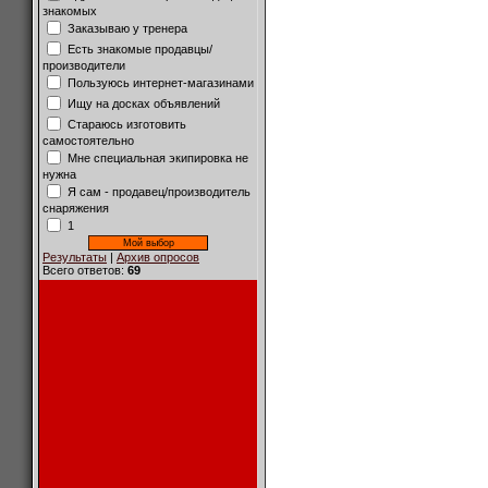
знакомых
Заказываю у тренера
Есть знакомые продавцы/
производители
Пользуюсь интернет-магазинами
Ищу на досках объявлений
Стараюсь изготовить
самостоятельно
Мне специальная экипировка не
нужна
Я сам - продавец/производитель
снаряжения
1
Результаты
|
Архив опросов
Всего ответов:
69