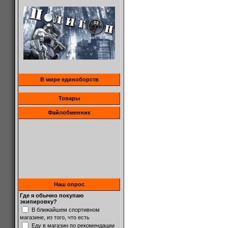
В мире единоборств
Товары
Файлобменник
Наш опрос
Где я обычно покупаю
экипировку?
В ближайшем спортивном
магазине, из того, что есть
Еду в магазин по рекомендации