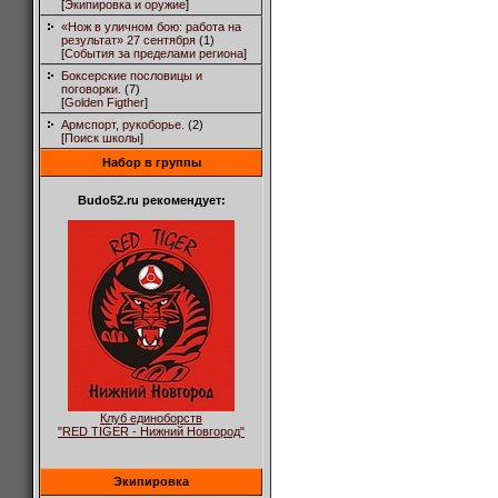
[
Экипировка и оружие
]
«Нож в уличном бою: работа на
результат» 27 сентября
(1)
[
События за пределами региона
]
Боксерские пословицы и
поговорки.
(7)
[
Golden Figther
]
Армспорт, рукоборье.
(2)
[
Поиск школы
]
Набор в группы
Budo52.ru рекомендует:
Клуб единоборств
"RED TIGER - Нижний Новгород"
Экипировка