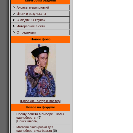
Категории раздела
Анонсы мероприятий
Итоги и результаты
О людях. О клубах.
Интересное в сети
От редакции
Новое фото
[
Брюс Ли - актёр и мастер
]
Новое на форуме
Прошу совета в выборе школы
единоборств.
(9)
[
Поиск школы
]
Магазин экипировки для
единоборств warbear.ru
(0)