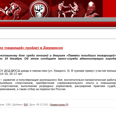
их товарищей» пройдет в Дзержинске
укопашному бою среди юношей и
девушек
«
Памяти погибших товарищей
по
14 декабря. Об
этом сообщает
пресс-служба
администрации города
ОУ ДОД ДЮСШ дзюдо и
гимнастики (ул.
Урицкого, 3). В
турнире примут участие юноши
 14
–
15, 16
–
17 лет.
—
развитие и
популяризация рукопашного боя,
воспитательно-патриотическая
работ
льнейших спортсменов, приобретение соревновательного опыта и
повышени
спортсменов, выполнение разрядных нормативов, расширение практики судей,
ревнования, а
также отбор на
первенство России.
ров:
1391
|
Добавил:
Riff
|
Дата:
08.12.2011
|
Комментарии (0)