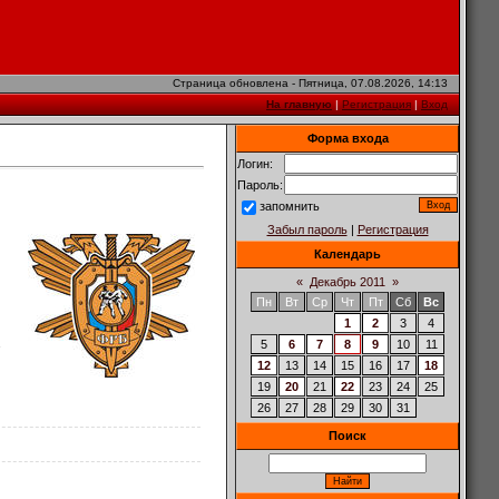
Страница обновлена - Пятница, 07.08.2026, 14:13
На главную
|
Регистрация
|
Вход
Форма входа
Логин:
Пароль:
запомнить
Забыл пароль
|
Регистрация
»
Календарь
«
Декабрь 2011
»
Пн
Вт
Ср
Чт
Пт
Сб
Вс
1
2
3
4
а
5
6
7
8
9
10
11
е
12
13
14
15
16
17
18
19
20
21
22
23
24
25
26
27
28
29
30
31
Поиск