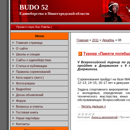
BUDO 52
Единоборства в Нижегородской области
Приветствую Вас
Гость
|
RSS
Меню
Главная
»
2011
»
Декабрь
»
08
Главная страница
О сайте
Турнир «Памяти погибш
Школы и секции
Сайты о единоборствах
V
Всероссийский турнир по
р
пройдет в
Дзержинске с
9 
Статьи и публикации
Дзержинска.
Правила соревнований
Ката каратэ (англ.)
Соревнования пройдут на
базе МА
12
–
13, 14
–
15, 16
–
17 лет и
девушки
Фотогалереи
Видеоблог
Задача спортивного мероприятия
с
молодежью, определение си
Доска объявлений
технического мастерства юных 
обслуживающих Всероссийские со
Форум
...
Читать дальше »
Вопросы и ответы
Гостевая книга
Категория:
Анонсы мероприятий
|
Просмот
Наши партнёры
Контакты