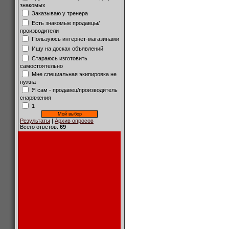
знакомых
Заказываю у тренера
Есть знакомые продавцы/
производители
Пользуюсь интернет-магазинами
Ищу на досках объявлений
Стараюсь изготовить
самостоятельно
Мне специальная экипировка не
нужна
Я сам - продавец/производитель
снаряжения
1
Результаты
|
Архив опросов
Всего ответов:
69