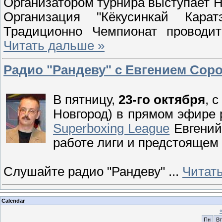
Организатором турнира выступает 
Организация "Кёкусинкай Кара
Традиционно Чемпионат проводи
Читать дальше »
Радио "Рандеву" с Евгением Сор
В пятницу,
23-го октября
, 
Новгород) в прямом эфире 
Superboxing League
Евгений
работе лиги и предстояще
Слушайте радио "Рандеву"
...
Читат
Calendar
Пн
Вт