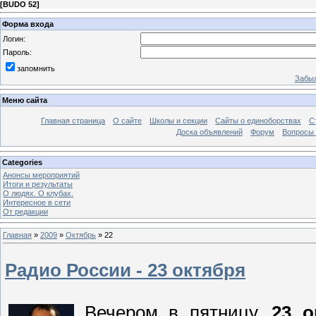
[
BUDO 52
]
Форма входа
Логин:
Пароль:
запомнить
Забыл
Меню сайта
Главная страница
О сайте
Школы и секции
Сайты о единоборствах
С
Доска объявлений
Форум
Вопросы 
Categories
Анонсы мероприятий
Итоги и результаты
О людях. О клубах.
Интересное в сети
От редакции
Главная
»
2009
»
Октябрь
»
22
Радио России - 23 октября
Вечером в пятницу,
23 о