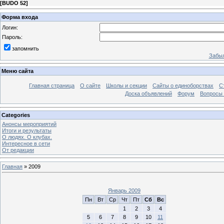
[
BUDO 52
]
Форма входа
Логин:
Пароль:
запомнить
Забыл
Меню сайта
Главная страница
О сайте
Школы и секции
Сайты о единоборствах
С
Доска объявлений
Форум
Вопросы 
Categories
Анонсы мероприятий
Итоги и результаты
О людях. О клубах.
Интересное в сети
От редакции
Главная
»
2009
Январь 2009
Пн
Вт
Ср
Чт
Пт
Сб
Вс
1
2
3
4
5
6
7
8
9
10
11