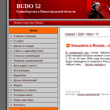
BUDO 52
Единоборства в Нижегородской области
Приветствую Вас
Гость
|
RSS
Меню
Главная
»
2009
»
Март
»
11
Главная страница
О сайте
Чэньцзягоу в Москве – 
Школы и секции
Сайты о единоборствах
В очередной раз
хотим обратит
участниками которого можете стат
Статьи и публикации
С 19 по 24 мая 2009 года Ассоц
Правила соревнований
будет проводиться первый в Росс
тайцзи семь
...
Читать дальше »
Ката каратэ (англ.)
Фотогалереи
Видеоблог
Доска объявлений
Форум
Вопросы и ответы
Категория:
Анонсы мероприятий
|
Просмот
Гостевая книга
Наши партнёры
Контакты