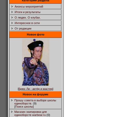
Категории раздела
Анонсы мероприятий
Итоги и результаты
О людях. О клубах.
Интересное в сети
От редакции
Новое фото
[
Брюс Ли - актёр и мастер
]
Новое на форуме
Прошу совета в выборе школы
единоборств.
(9)
[
Поиск школы
]
Магазин экипировки для
единоборств warbear.ru
(0)