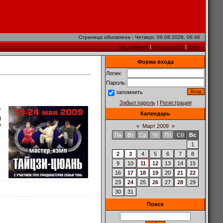
Страница обновлена - Четверг, 06.08.2026, 06:46
На главную
|
Регистрация
|
Вход
Форма входа
Логин:
Пароль:
запомнить
Забыл пароль
|
Регистрация
,
Календарь
d
в
«
Март 2009
»
Пн
Вт
Ср
Чт
Пт
Сб
Вс
1
2
3
4
5
6
7
8
9
10
11
12
13
14
15
16
17
18
19
20
21
22
23
24
25
26
27
28
29
30
31
Поиск