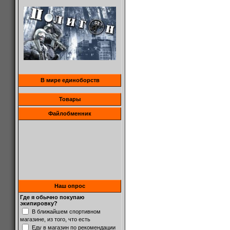
В мире единоборств
Товары
Файлобменник
Наш опрос
Где я обычно покупаю
экипировку?
В ближайшем спортивном
магазине, из того, что есть
Еду в магазин по рекомендации