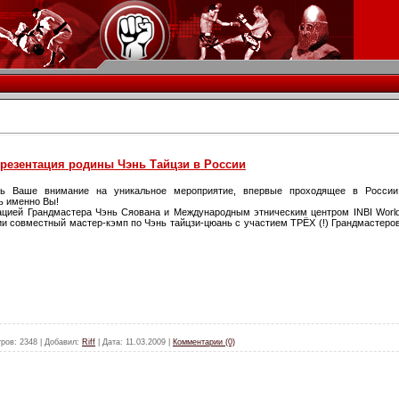
презентация родины Чэнь Тайцзи в России
ь Ваше внимание на уникальное мероприятие, впервые проходящее в России
ь именно Вы!
иацией Грандмастера Чэнь Сяована и Международным этническим центром INBI Worl
ии совместный мастер-кэмп по Чэнь тайцзи-цюань с участием ТРЁХ (!) Грандмастеро
ров:
2348
|
Добавил:
Riff
|
Дата:
11.03.2009
|
Комментарии (0)