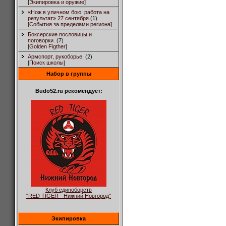
[
Экипировка и оружие
]
«Нож в уличном бою: работа на
результат» 27 сентября
(1)
[
События за пределами региона
]
Боксерские пословицы и
поговорки.
(7)
[
Golden Figther
]
Армспорт, рукоборье.
(2)
[
Поиск школы
]
Набор в группы
Budo52.ru рекомендует:
Клуб единоборств
"RED TIGER - Нижний Новгород"
Экипировка