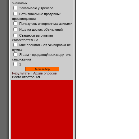
знакомых
Заказываю у тренера
Есть знакомые продавцы/
производители
Пользуюсь интернет-магазинами
Ищу на досках объявлений
Стараюсь изготовить
самостоятельно
Мне специальная экипировка не
нужна
Я сам - продавец/производитель
снаряжения
1
Результаты
|
Архив опросов
Всего ответов:
69