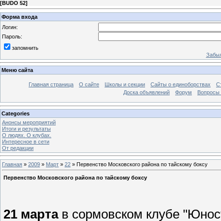
[
BUDO 52
]
Форма входа
Логин:
Пароль:
запомнить
Забыл
Меню сайта
Главная страница
О сайте
Школы и секции
Сайты о единоборствах
С
Доска объявлений
Форум
Вопросы 
Categories
Анонсы мероприятий
Итоги и результаты
О людях. О клубах.
Интересное в сети
От редакции
Главная
»
2009
»
Март
»
22
» Первенство Московского района по тайскому боксу
Первенство Московского района по тайскому боксу
21 марта
в сормовском клубе "Юнос