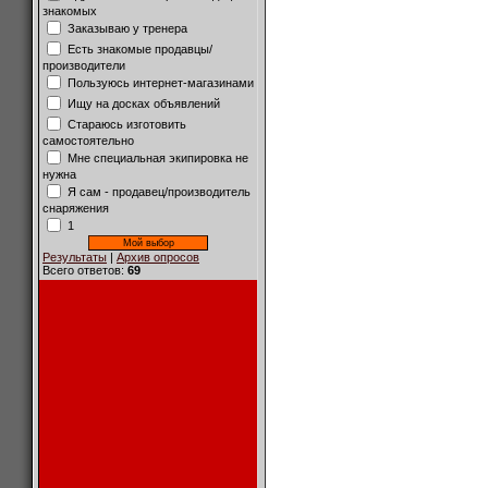
знакомых
Заказываю у тренера
Есть знакомые продавцы/
производители
Пользуюсь интернет-магазинами
Ищу на досках объявлений
Стараюсь изготовить
самостоятельно
Мне специальная экипировка не
нужна
Я сам - продавец/производитель
снаряжения
1
Результаты
|
Архив опросов
Всего ответов:
69