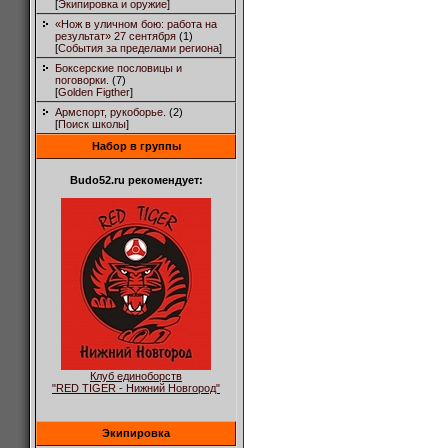
[
Экипировка и оружие
]
«Нож в уличном бою: работа на
результат» 27 сентября
(1)
[
События за пределами региона
]
Боксерские пословицы и
поговорки.
(7)
[
Golden Figther
]
Армспорт, рукоборье.
(2)
[
Поиск школы
]
Набор в группы
Budo52.ru рекомендует:
Клуб единоборств
"RED TIGER - Нижний Новгород"
Экипировка