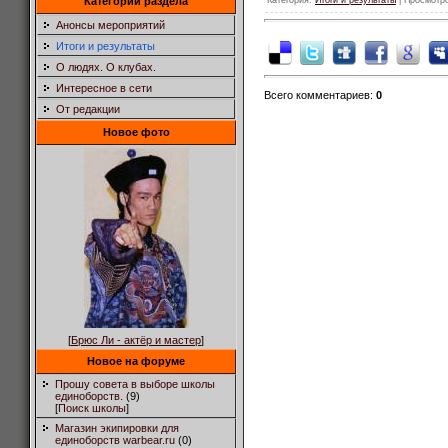
Категории раздела
Анонсы мероприятий
Итоги и результаты
О людях. О клубах.
Интересное в сети
Всего комментариев
:
0
От редакции
Новое фото
[
Брюс Ли - актёр и мастер
]
Новое на форуме
Прошу совета в выборе школы
единоборств.
(9)
[
Поиск школы
]
Магазин экипировки для
единоборств warbear.ru
(0)