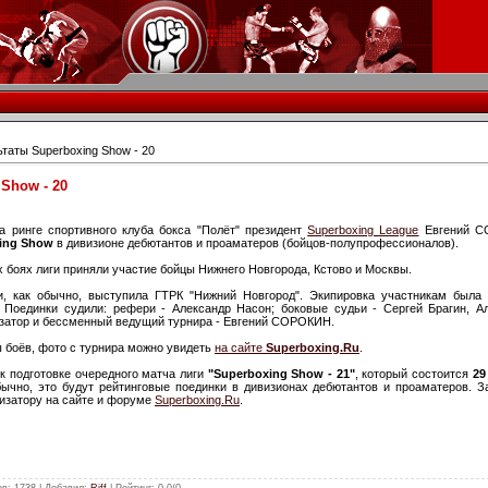
таты Superboxing Show - 20
Show - 20
 ринге спортивного клуба бокса "Полёт" президент
Superboxing League
Евгений 
ing Show
в дивизионе дебютантов и проаматеров (бойцов-полупрофессионалов).
х боях лиги приняли участие бойцы Нижнего Новгорода, Кстово и Москвы.
, как обычно, выступила ГТРК "Нижний Новгород". Экипировка участникам была
. Поединки судили: рефери - Александр Насон; боковые судьи - Сергей Брагин, А
затор и бессменный ведущий турнира - Евгений СОРОКИН.
ы боёв, фото с турнира можно увидеть
на сайте
Superboxing.Ru
.
к подготовке очередного матча лиги
"Superboxing Show - 21"
, который состоится
29
обычно, это будут рейтинговые поединки в дивизионах дебютантов и проаматеров. З
низатору на сайте и форуме
Superboxing.Ru
.
ов
: 1738 |
Добавил
:
Riff
|
Рейтинг
:
0.0
/
0