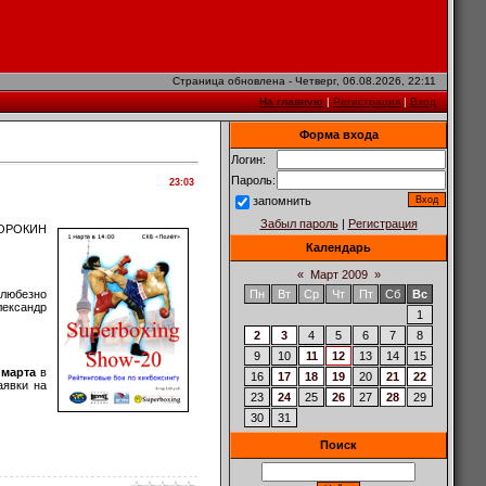
Страница обновлена - Четверг, 06.08.2026, 22:11
На главную
|
Регистрация
|
Вход
Форма входа
Логин:
Пароль:
23:03
запомнить
Забыл пароль
|
Регистрация
СОРОКИН
Календарь
«
Март 2009
»
 любезно
Пн
Вт
Ср
Чт
Пт
Сб
Вс
лександр
1
2
3
4
5
6
7
8
9
10
11
12
13
14
15
 марта
в
16
17
18
19
20
21
22
аявки на
23
24
25
26
27
28
29
30
31
Поиск