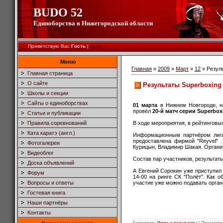
BUDO 52
Единоборства в Нижегородской области
Приветствую Вас
Гость
|
RSS
Меню
Главная
»
2009
»
Март
»
12
» Резуль
Главная страница
О сайте
Результаты Superboxing 
Школы и секции
Сайты о единоборствах
01 марта
в Нижнем Новгороде, на
провёл
20-й матч серии
Superbox
Статьи и публикации
В ходе мероприятия, в рейтинговы
Правила соревнований
Ката каратэ (англ.)
Информационным партнёром лиги
предоставлена фирмой "Reyvel" 
Фотогалереи
Курицын, Владимир Шакая. Органи
Видеоблог
Состав пар участников, результат
Доска объявлений
А Евгений Сорокин уже приступил 
Форум
14-00 на ринге СК "Полёт". Как 
участие уже можно подавать орга
Вопросы и ответы
Гостевая книга
Наши партнёры
Контакты
Категория
:
Итоги и результаты
|
Просмотр