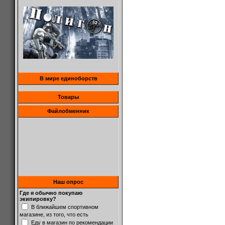
В мире единоборств
Товары
Файлобменник
Наш опрос
Где я обычно покупаю
экипировку?
В ближайшем спортивном
магазине, из того, что есть
Еду в магазин по рекомендации