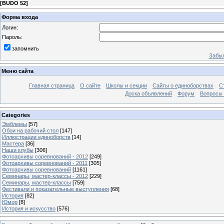
[
BUDO 52
]
Форма входа
Логин:
Пароль:
запомнить
Забыл
Меню сайта
Главная страница
О сайте
Школы и секции
Сайты о единоборствах
С
Доска объявлений
Форум
Вопросы 
Categories
Эмблемы
[57]
Обои на рабочий стол
[147]
Иллюстрации единоборств
[14]
Мастера
[36]
Наши клубы
[306]
Фотоархивы соревнований - 2012
[249]
Фотоархивы соревнований - 2011
[305]
Фотоархивы соревнований
[1161]
Семинары, мастер-классы - 2012
[229]
Семинары, мастер-классы
[759]
Фестивали и показательные выступления
[68]
История
[82]
Юмор
[8]
История и искусство
[576]