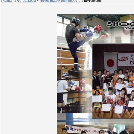
Главная
»
Фотоальбом
»
Иллюстрации единоборств
» Шутбоксинг