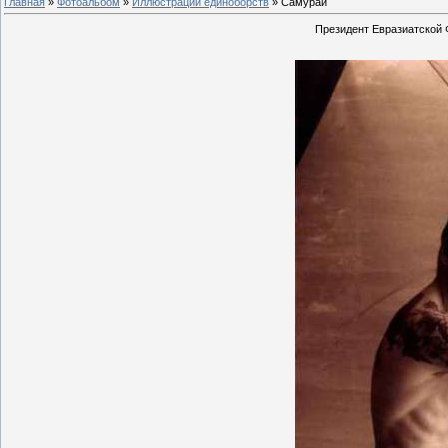
Главная
»
Фотоальбом
»
Иллюстрации единоборств
» Самурай
Президент Евразиатской 