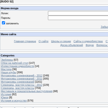
[
BUDO 52
]
Форма входа
Логин:
Пароль:
запомнить
Забыл
Меню сайта
Главная страница
О сайте
Школы и секции
Сайты о единоборствах
С
Доска объявлений
Форум
Вопросы 
Categories
Эмблемы
[57]
Обои на рабочий стол
[147]
Иллюстрации единоборств
[14]
Мастера
[36]
Наши клубы
[306]
Фотоархивы соревнований - 2012
[249]
Фотоархивы соревнований - 2011
[305]
Фотоархивы соревнований
[1161]
Семинары, мастер-классы - 2012
[229]
Семинары, мастер-классы
[759]
Фестивали и показательные выступления
[68]
История
[82]
Юмор
[8]
История и искусство
[576]