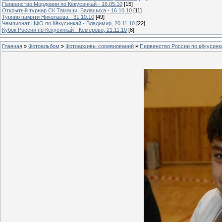
Первенство Мордовии по Кёкусинкай - 16.05.10
[15]
Открытый турнир СК Тамаши, Балашиха - 16.10.10
[11]
Турнир памяти Николаева - 31.10.10
[49]
Чемпионат ЦФО по Кёкусинкай - Владимир, 20.11.10
[22]
Кубок России по Кёкусинкай - Кемерово, 21.11.10
[8]
Главная
»
Фотоальбом
»
Фотоархивы соревнований
»
Первенство России по кёкусинка