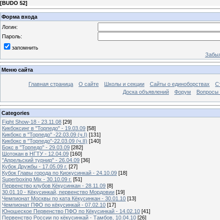
[
BUDO 52
]
Форма входа
Логин:
Пароль:
запомнить
Забыл
Меню сайта
Главная страница
О сайте
Школы и секции
Сайты о единоборствах
С
Доска объявлений
Форум
Вопросы 
Categories
Fight Show-18 - 23.11.08
[29]
Кикбоксинг в "Торпедо" - 19.03.09
[58]
Кикбокс в "Торпедо" -22.03.09 (ч.I)
[131]
Кикбокс в "Торпедо"-22.03.09 (ч.II)
[140]
Бокс в "Торпедо" - 29.03.09
[282]
Шотокан в НГТУ - 12.04.09
[160]
"Апрельский турнир" - 26.04.09
[36]
Кубок Дружбы - 17.05.09 г.
[27]
Кубок Главы города по Киокусинкай - 24.10.09
[18]
Superboxing Mix - 30.10.09 г.
[51]
Первенство клубов Кёкусинкан - 28.11.09
[8]
30.01.10 - Кёкусинкай, первенство Мордовии
[19]
Чемпионат Москвы по ката Кёкусинкан - 30.01.10
[13]
Чемпионат ПФО по кёкусинкай - 07.02.10
[17]
Юношеское Первенство ПФО по Кёкусинкай - 14.02.10
[41]
Первенство России по кёкусинкай - Тамбов, 10.04.10
[26]