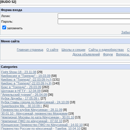
[
BUDO 52
]
Форма входа
Логин:
Пароль:
запомнить
Забыл
Меню сайта
Главная страница
О сайте
Школы и секции
Сайты о единоборствах
С
Доска объявлений
Форум
Вопросы 
Categories
Fight Show-18 - 23.11.08
[29]
Кикбоксинг в "Торпедо" - 19.03.09
[58]
Кикбокс в "Торпедо" -22.03.09 (ч.I)
[131]
Кикбокс в "Торпедо"-22.03.09 (ч.II)
[140]
Бокс в "Торпедо" - 29.03.09
[282]
Шотокан в НГТУ - 12.04.09
[160]
"Апрельский турнир" - 26.04.09
[36]
Кубок Дружбы - 17.05.09 г.
[27]
Кубок Главы города по Киокусинкай - 24.10.09
[18]
Superboxing Mix - 30.10.09 г.
[51]
Первенство клубов Кёкусинкан - 28.11.09
[8]
30.01.10 - Кёкусинкай, первенство Мордовии
[19]
Чемпионат Москвы по ката Кёкусинкан - 30.01.10
[13]
Чемпионат ПФО по кёкусинкай - 07.02.10
[17]
Юношеское Первенство ПФО по Кёкусинкай - 14.02.10
[41]
Первенство России по кёкусинкай - Тамбов, 10.04.10
[26]