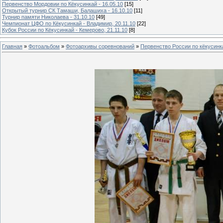
Первенство Мордовии по Кёкусинкай - 16.05.10
[15]
Открытый турнир СК Тамаши, Балашиха - 16.10.10
[11]
Турнир памяти Николаева - 31.10.10
[49]
Чемпионат ЦФО по Кёкусинкай - Владимир, 20.11.10
[22]
Кубок России по Кёкусинкай - Кемерово, 21.11.10
[8]
Главная
»
Фотоальбом
»
Фотоархивы соревнований
»
Первенство России по кёкусинка