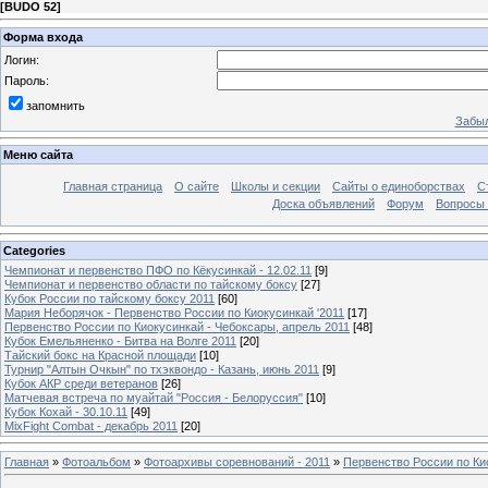
[
BUDO 52
]
Форма входа
Логин:
Пароль:
запомнить
Забыл
Меню сайта
Главная страница
О сайте
Школы и секции
Сайты о единоборствах
С
Доска объявлений
Форум
Вопросы 
Categories
Чемпионат и первенство ПФО по Кёкусинкай - 12.02.11
[9]
Чемпионат и первенство области по тайскому боксу
[27]
Кубок России по тайскому боксу 2011
[60]
Мария Неборячок - Первенство России по Киокусинкай '2011
[17]
Первенство России по Киокусинкай - Чебоксары, апрель 2011
[48]
Кубок Емельяненко - Битва на Волге 2011
[20]
Тайский бокс на Красной площади
[10]
Турнир "Алтын Очкын" по тхэквондо - Казань, июнь 2011
[9]
Кубок АКР среди ветеранов
[26]
Матчевая встреча по муайтай "Россия - Белоруссия"
[10]
Кубок Кохай - 30.10.11
[49]
MixFight Combat - декабрь 2011
[20]
Главная
»
Фотоальбом
»
Фотоархивы соревнований - 2011
»
Первенство России по Ки