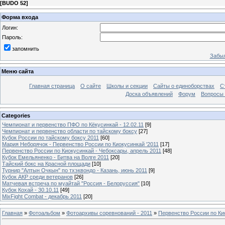
[
BUDO 52
]
Форма входа
Логин:
Пароль:
запомнить
Забыл
Меню сайта
Главная страница
О сайте
Школы и секции
Сайты о единоборствах
С
Доска объявлений
Форум
Вопросы 
Categories
Чемпионат и первенство ПФО по Кёкусинкай - 12.02.11
[9]
Чемпионат и первенство области по тайскому боксу
[27]
Кубок России по тайскому боксу 2011
[60]
Мария Неборячок - Первенство России по Киокусинкай '2011
[17]
Первенство России по Киокусинкай - Чебоксары, апрель 2011
[48]
Кубок Емельяненко - Битва на Волге 2011
[20]
Тайский бокс на Красной площади
[10]
Турнир "Алтын Очкын" по тхэквондо - Казань, июнь 2011
[9]
Кубок АКР среди ветеранов
[26]
Матчевая встреча по муайтай "Россия - Белоруссия"
[10]
Кубок Кохай - 30.10.11
[49]
MixFight Combat - декабрь 2011
[20]
Главная
»
Фотоальбом
»
Фотоархивы соревнований - 2011
»
Первенство России по Ки