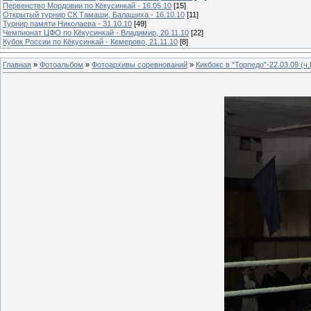
Первенство Мордовии по Кёкусинкай - 16.05.10
[15]
Открытый турнир СК Тамаши, Балашиха - 16.10.10
[11]
Турнир памяти Николаева - 31.10.10
[49]
Чемпионат ЦФО по Кёкусинкай - Владимир, 20.11.10
[22]
Кубок России по Кёкусинкай - Кемерово, 21.11.10
[8]
Главная
»
Фотоальбом
»
Фотоархивы соревнований
»
Кикбокс в "Торпедо"-22.03.09 (ч.I