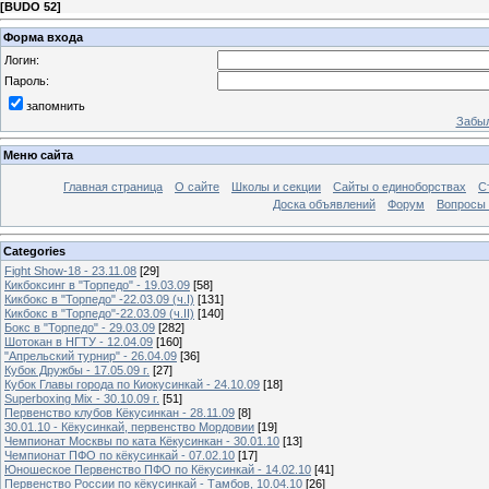
[
BUDO 52
]
Форма входа
Логин:
Пароль:
запомнить
Забыл
Меню сайта
Главная страница
О сайте
Школы и секции
Сайты о единоборствах
С
Доска объявлений
Форум
Вопросы 
Categories
Fight Show-18 - 23.11.08
[29]
Кикбоксинг в "Торпедо" - 19.03.09
[58]
Кикбокс в "Торпедо" -22.03.09 (ч.I)
[131]
Кикбокс в "Торпедо"-22.03.09 (ч.II)
[140]
Бокс в "Торпедо" - 29.03.09
[282]
Шотокан в НГТУ - 12.04.09
[160]
"Апрельский турнир" - 26.04.09
[36]
Кубок Дружбы - 17.05.09 г.
[27]
Кубок Главы города по Киокусинкай - 24.10.09
[18]
Superboxing Mix - 30.10.09 г.
[51]
Первенство клубов Кёкусинкан - 28.11.09
[8]
30.01.10 - Кёкусинкай, первенство Мордовии
[19]
Чемпионат Москвы по ката Кёкусинкан - 30.01.10
[13]
Чемпионат ПФО по кёкусинкай - 07.02.10
[17]
Юношеское Первенство ПФО по Кёкусинкай - 14.02.10
[41]
Первенство России по кёкусинкай - Тамбов, 10.04.10
[26]