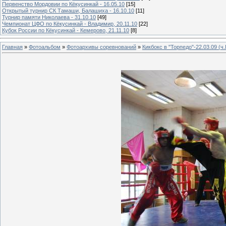
Первенство Мордовии по Кёкусинкай - 16.05.10
[15]
Открытый турнир СК Тамаши, Балашиха - 16.10.10
[11]
Турнир памяти Николаева - 31.10.10
[49]
Чемпионат ЦФО по Кёкусинкай - Владимир, 20.11.10
[22]
Кубок России по Кёкусинкай - Кемерово, 21.11.10
[8]
Главная
»
Фотоальбом
»
Фотоархивы соревнований
»
Кикбокс в "Торпедо"-22.03.09 (ч.I