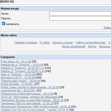
[
BUDO 52
]
Форма входа
Логин:
Пароль:
запомнить
Забыл
Меню сайта
Главная страница
О сайте
Школы и секции
Сайты о единоборствах
С
Доска объявлений
Форум
Вопросы 
Categories
Fight Show-18 - 23.11.08
[29]
Кикбоксинг в "Торпедо" - 19.03.09
[58]
Кикбокс в "Торпедо" -22.03.09 (ч.I)
[131]
Кикбокс в "Торпедо"-22.03.09 (ч.II)
[140]
Бокс в "Торпедо" - 29.03.09
[282]
Шотокан в НГТУ - 12.04.09
[160]
"Апрельский турнир" - 26.04.09
[36]
Кубок Дружбы - 17.05.09 г.
[27]
Кубок Главы города по Киокусинкай - 24.10.09
[18]
Superboxing Mix - 30.10.09 г.
[51]
Первенство клубов Кёкусинкан - 28.11.09
[8]
30.01.10 - Кёкусинкай, первенство Мордовии
[19]
Чемпионат Москвы по ката Кёкусинкан - 30.01.10
[13]
Чемпионат ПФО по кёкусинкай - 07.02.10
[17]
Юношеское Первенство ПФО по Кёкусинкай - 14.02.10
[41]
Первенство России по кёкусинкай - Тамбов, 10.04.10
[26]