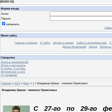
[
BUDO 52
]
Форма входа
Логин:
Пароль:
запомнить
Забыл
Меню сайта
Главная страница
О сайте
Школы и секции
Сайты о единоборствах
С
Доска объявлений
Форум
Вопросы 
Categories
Анонсы мероприятий
Итоги и результаты
О людях. О клубах.
Интересное в сети
От редакции
Главная
»
2012
»
Март
»
9
» Владимир Шакая - чемпион Приволжья
Владимир Шакая - чемпион Приволжья
С 27-го по 29-го ф