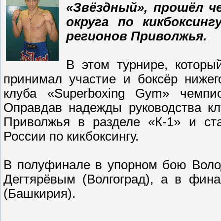
«Звёздный», прошёл ч
округа по кикбоксинг
регионов Приволжья.
В этом турнире, которы
принимал участие и боксёр нижег
клуба «Superboxing Gym» чемпи
Оправдав надежды руководства кл
Приволжья в разделе «К-1» и ст
России по кикбоксингу.
В полуфинале в упорном бою Воло
Дегтярёвым (Волгоград), а в фин
(Башкирия).