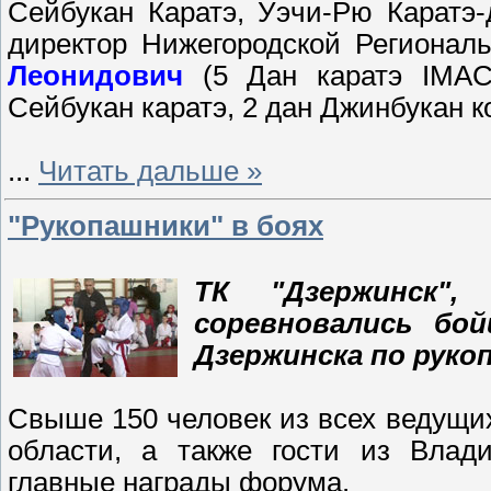
Сейбукан Каратэ, Уэчи-Рю Каратэ-
директор Нижегородской Региона
Леонидович
(5 Дан каратэ IMAC
Сейбукан каратэ, 2 дан Джинбукан к
...
Читать дальше »
"Рукопашники" в боях
ТК "Дзержинск",
соревновались бо
Дзержинска по руко
Свыше 150 человек из всех ведущих
области, а также гости из Влад
главные награды форума.