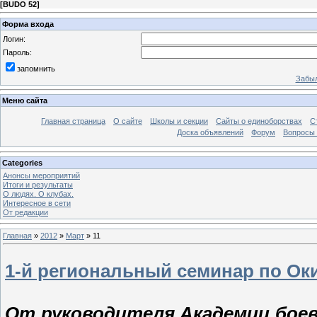
[
BUDO 52
]
Форма входа
Логин:
Пароль:
запомнить
Забыл
Меню сайта
Главная страница
О сайте
Школы и секции
Сайты о единоборствах
С
Доска объявлений
Форум
Вопросы 
Categories
Анонсы мероприятий
Итоги и результаты
О людях. О клубах.
Интересное в сети
От редакции
Главная
»
2012
»
Март
»
11
1-й региональный семинар по Ок
От руководителя Академии боев