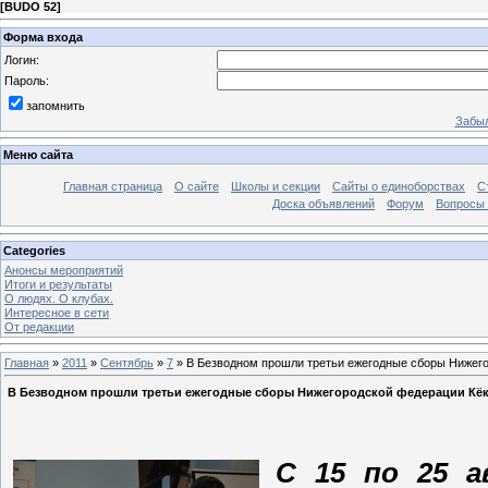
[
BUDO 52
]
Форма входа
Логин:
Пароль:
запомнить
Забыл
Меню сайта
Главная страница
О сайте
Школы и секции
Сайты о единоборствах
С
Доска объявлений
Форум
Вопросы 
Categories
Анонсы мероприятий
Итоги и результаты
О людях. О клубах.
Интересное в сети
От редакции
Главная
»
2011
»
Сентябрь
»
7
» В Безводном прошли третьи ежегодные сборы Нижего
В Безводном прошли третьи ежегодные сборы Нижегородской федерации Кёк
C 15 по 25 а