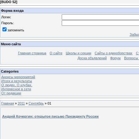
[
BUDO 52
]
Форма входа
Логин:
Пароль:
запомнить
Забыл
Меню сайта
Главная страница
О сайте
Школы и секции
Сайты о единоборствах
С
Доска объявлений
Форум
Вопросы 
Categories
Анонсы мероприятий
Итоги и результаты
О людях. О клубах.
Интересное в сети
От редакции
Главная
»
2011
»
Сентябрь
»
01
Андрей Кочергин: открытое письмо Президенту России