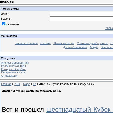
[
BUDO 52
]
Форма входа
Логин:
Пароль:
запомнить
Забыл
Меню сайта
Главная страница
О сайте
Школы и секции
Сайты о единоборствах
С
Доска объявлений
Форум
Вопросы 
Categories
Анонсы мероприятий
Итоги и результаты
О людях. О клубах.
Интересное в сети
От редакции
Главная
»
2011
»
Март
»
17
» Итоги XVI Кубка России по тайскому боксу
Итоги XVI Кубка России по тайскому боксу
Вот и прошел
шестнадцатый Кубок 