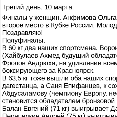
Третий день. 10 марта.
Финалы у женщин. Анфимова Ольга 
второе место в Кубке России. Моло
Поздравляю!
Полуфиналы.
В 60 кг два наших спортсмена. Вор
(Хайбулаев Ахмед будущий обладате
Фролов Андрюха, на удивление всем
боксирующего за Красноярск.
В 63,5 кг тоже вышли оба наших с
дагестанца, а Саня Епифанцев, к с
Абдусаламову (чемпиону Европу, не
становится обладателем бронзовой
Балан Евгений (71 кг) выигрывает Д
Перепелкин Андрей (75 кг) выигрыв