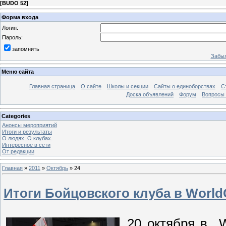
[
BUDO 52
]
Форма входа
Логин:
Пароль:
запомнить
Забыл
Меню сайта
Главная страница
О сайте
Школы и секции
Сайты о единоборствах
С
Доска объявлений
Форум
Вопросы 
Categories
Анонсы мероприятий
Итоги и результаты
О людях. О клубах.
Интересное в сети
От редакции
Главная
»
2011
»
Октябрь
»
24
Итоги Бойцовского клуба в WorldC
20 октября в W