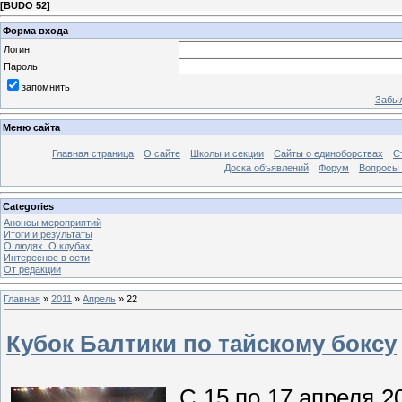
[
BUDO 52
]
Форма входа
Логин:
Пароль:
запомнить
Забыл
Меню сайта
Главная страница
О сайте
Школы и секции
Сайты о единоборствах
С
Доска объявлений
Форум
Вопросы 
Categories
Анонсы мероприятий
Итоги и результаты
О людях. О клубах.
Интересное в сети
От редакции
Главная
»
2011
»
Апрель
»
22
Кубок Балтики по тайскому боксу
С 15 по 17 апреля 