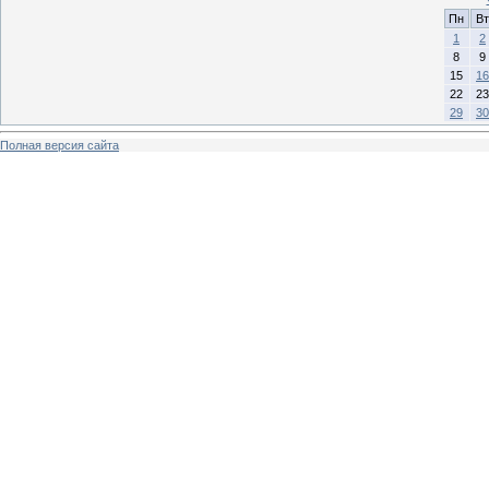
Пн
Вт
1
2
8
9
15
16
22
23
29
30
Полная версия сайта