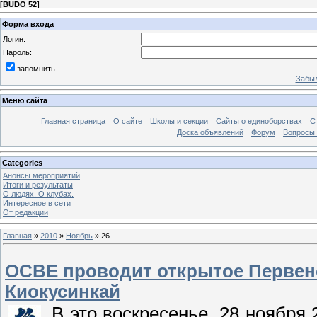
[
BUDO 52
]
Форма входа
Логин:
Пароль:
запомнить
Забыл
Меню сайта
Главная страница
О сайте
Школы и секции
Сайты о единоборствах
С
Доска объявлений
Форум
Вопросы 
Categories
Анонсы мероприятий
Итоги и результаты
О людях. О клубах.
Интересное в сети
От редакции
Главная
»
2010
»
Ноябрь
»
26
ОСВЕ проводит открытое Первенс
Киокусинкай
В это воскресенье, 28 ноябр