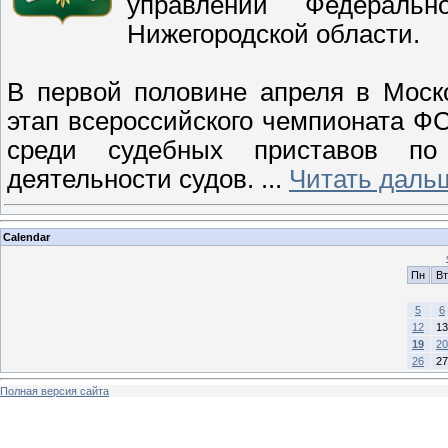
управлении Федераль
Нижегородской области.
В первой половине апреля в Моск
этап всероссийского чемпионата Ф
среди судебных приставов по 
деятельности судов.
...
Читать даль
Calendar
Пн
Вт
5
6
12
13
19
20
26
27
Полная версия сайта