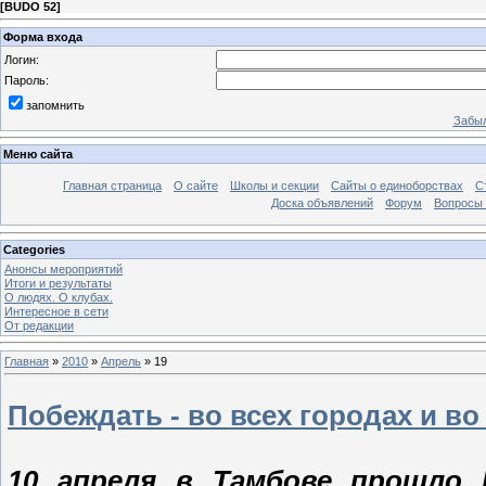
[
BUDO 52
]
Форма входа
Логин:
Пароль:
запомнить
Забыл
Меню сайта
Главная страница
О сайте
Школы и секции
Сайты о единоборствах
С
Доска объявлений
Форум
Вопросы 
Categories
Анонсы мероприятий
Итоги и результаты
О людях. О клубах.
Интересное в сети
От редакции
Главная
»
2010
»
Апрель
»
19
Побеждать - во всех городах и во
10 апреля в Тамбове прошло 