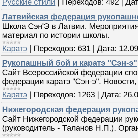
Русские стили
|
Переходов:
492
|
Дат
Латвийская федерация рукопашно
Школа Сэн'Э в Латвии. Мероприятия
материал по истории школы.
Каратэ
|
Переходов:
631
|
Дата:
12.0
Рукопашный бой и каратэ "Сэн-э"
Сайт Всероссийской федерации спор
федерации каратэ "Сэн-э". Новости,
Каратэ
|
Переходов:
1263
|
Дата:
26.
Нижегородская федерация рукопа
Сайт Нижегородской федерации руко
(руководитель - Таланов Н.П.). Орг