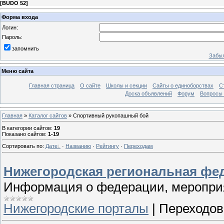
[
BUDO 52
]
Форма входа
Логин:
Пароль:
запомнить
Забыл
Меню сайта
Главная страница
О сайте
Школы и секции
Сайты о единоборствах
С
Доска объявлений
Форум
Вопросы 
Главная
»
Каталог сайтов
» Спортивный рукопашный бой
В категории сайтов
:
19
Показано сайтов
:
1-19
Сортировать по
:
Дате
·
Названию
·
Рейтингу
·
Переходам
Нижегородская региональная фе
Информация о федерации, мероприя
Нижегородские порталы
|
Переходов