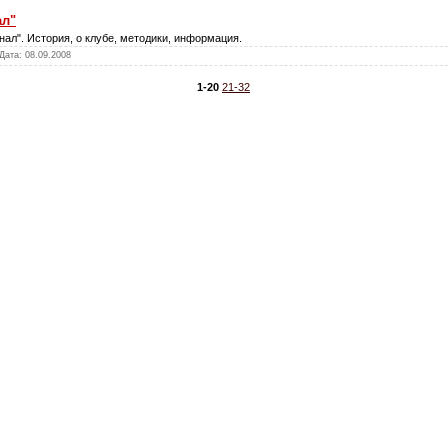
ал"
ал". История, о клубе, методики, информация.
 Дата:
08.09.2008
1-20
21-32