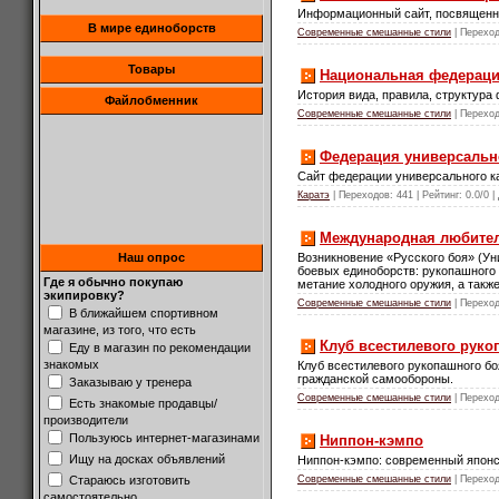
Информационный сайт, посвященн
В мире единоборств
Современные смешанные стили
| Переход
Товары
Национальная федераци
История вида, правила, структура
Файлобменник
Современные смешанные стили
| Переход
Федерация универсально
Сайт федерации универсального ка
Каратэ
| Переходов: 441 | Рейтинг: 0.0/0 |
Международная любител
Возникновение «Русского боя» (Ун
Наш опрос
боевых единоборств: рукопашного 
Где я обычно покупаю
метание холодного оружия, а такж
экипировку?
Современные смешанные стили
| Переход
В ближайшем спортивном
магазине, из того, что есть
Клуб всестилевого руко
Еду в магазин по рекомендации
знакомых
Клуб всестилевого рукопашного б
гражданской самообороны.
Заказываю у тренера
Современные смешанные стили
| Переход
Есть знакомые продавцы/
производители
Пользуюсь интернет-магазинами
Ниппон-кэмпо
Ищу на досках объявлений
Ниппон-кэмпо: современный японс
Стараюсь изготовить
Современные смешанные стили
| Переход
самостоятельно