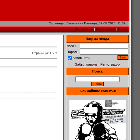
Страница обновлена - Пятница, 07.08.2026, 11:32
На главную
|
Регистрация
|
Вход
Форма входа
Логин:
Пароль:
Страницы
:
1
2
»
запомнить
Забыл пароль
|
Регистрация
Поиск
Ближайшие события