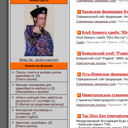
Новое фото
Современные смешанные стили
| Переход
Крымская федерация К
Официальный сайт федерации. Ново
Современные смешанные стили
| Переход
Клуб боевого самбо "Юг
Клуб боевого самбо "Юго-Восток" 
Самбо
| Переходов: 478 | Рейтинг: 0.0/0 |
Бойцовский клуб "Роди
Бойцовский клуб "Родина": MMA, ми
[
Брюс Ли - актёр и мастер
]
Нижегородские порталы
| Переходов: 659 |
Новое на форуме
Прошу совета в выборе школы
Усть-Илимская федерац
единоборств.
(9)
Официальный сайт федерации. Ново
[
Поиск школы
]
Современные смешанные стили
| Переход
Магазин экипировки для
единоборств warbear.ru
(0)
[
Экипировка и оружие
]
Нижегородское отделен
«Нож в уличном бою: работа на
Страничка Нижегородского отделе
результат» 27 сентября
(1)
[
События за пределами региона
]
Нижегородские порталы
| Переходов: 540 |
Боксерские пословицы и
поговорки.
(7)
Tsu Shin Gen Internationa
[
Golden Figther
]
Международная Ассоциация Будо с
Армспорт, рукоборье.
(2)
- Киокушин каратэ TSG,
[
Поиск школы
]
- Ашихара Интернэшнл каратэ TS