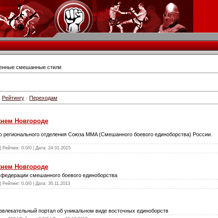
енные смешанные стили
·
Рейтингу
·
Переходам
нем Новгороде
 регионального отделения Союза MMA (Смешанного боевого единоборства) России.
 Рейтинг: 0.0/0 | Дата:
24.01.2015
нем Новгороде
 федерации смешанного боевого единоборства
 Рейтинг: 0.0/0 | Дата:
30.11.2013
азвлекательный портал об уникальном виде восточных единоборств