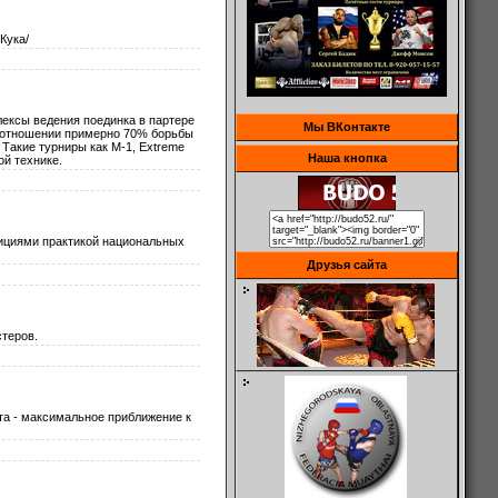
Кука/
лексы ведения поединка в партере
Мы ВКонтакте
соотношении примерно 70% борьбы
 Такие турниры как M-1, Extreme
Наша кнопка
ой технике.
дициями практикой национальных
Друзья сайта
теров.
та - максимальное приближение к