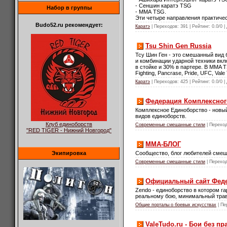
- Сеншин каратэ TSG
Набор в группы
- ММА TSG.
Эти четыре направления практичес
Budo52.ru рекомендует:
Каратэ
| Переходов: 391 | Рейтинг: 0.0/0 |
Tsu Shin Gen Russia
Тсу Шин Ген - это смешанный вид 
и комбинации ударной техники вкл
в стойке и 30% в партере. В MMA T
Fighting, Pancrase, Pride, UFC, Va
Каратэ
| Переходов: 425 | Рейтинг: 0.0/0 |
Федерация Комплексног
Комплексное Единоборство - новый
видов единоборств.
Клуб единоборств
Современные смешанные стили
| Переход
"RED TIGER - Нижний Новгород"
MMA-БЛОГ
Сообщество, блог любителей смеш
Экипировка
Современные смешанные стили
| Переход
Официальный сайт Феде
Zendo - единоборство в котором 
реальному бою, минимальный тра
Общие порталы о боевых искусствах
| Пе
ValeTudo.ru - Бои без пр