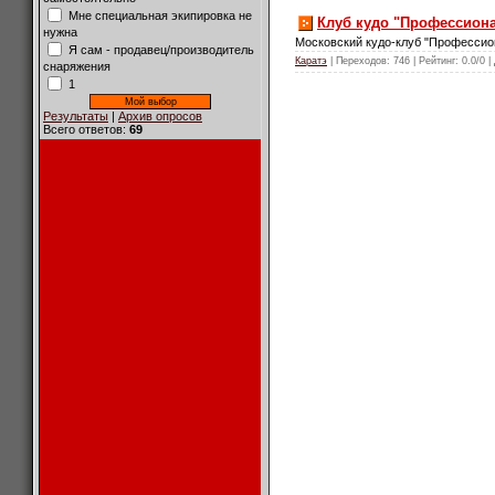
Мне специальная экипировка не
Клуб кудо "Профессион
нужна
Московский кудо-клуб "Профессион
Я сам - продавец/производитель
Каратэ
| Переходов: 746 | Рейтинг: 0.0/0 |
снаряжения
1
Результаты
|
Архив опросов
Всего ответов:
69