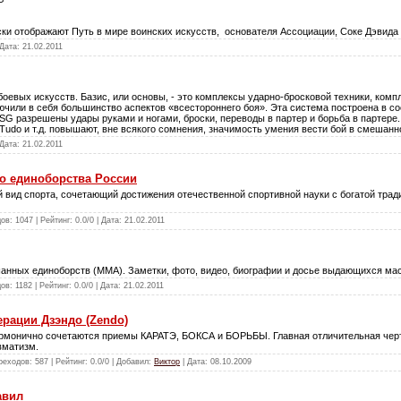
ки отображают Путь в мире воинских искусств, основателя Ассоциации, Соке Дэвида 
 Дата:
21.02.2011
боевых искусств. Базис, или основы, - это комплексы ударно-бросковой техники, комп
ючили в себя большинство аспектов «всестороннего боя». Эта система построена в 
SG разрешены удары руками и ногами, броски, переводы в партер и борьба в партере.
le Tudo и т.д. повышают, вне всякого сомнения, значимость умения вести бой в смешанн
 Дата:
21.02.2011
о единоборства России
 вид спорта, сочетающий достижения отечественной спортивной науки с богатой тра
ов: 1047 | Рейтинг: 0.0/0 | Дата:
21.02.2011
анных единоборств (MMA). Заметки, фото, видео, биографии и досье выдающихся мас
ов: 1182 | Рейтинг: 0.0/0 | Дата:
21.02.2011
рации Дзэндо (Zendo)
гармонично сочетаются приемы КАРАТЭ, БОКСА и БОРЬБЫ. Главная отличительная чер
вматизм.
реходов: 587 | Рейтинг: 0.0/0 | Добавил:
Виктор
| Дата:
08.10.2009
авил