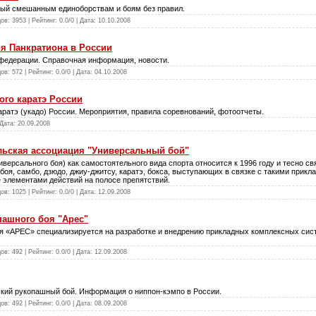
ый смешанным единоборствам и боям без правил.
ов: 3953 | Рейтинг: 0.0/0 | Дата:
10.10.2008
я Панкратиона в России
 федерации. Справочная информация, новости.
ов: 572 | Рейтинг: 0.0/0 | Дата:
04.10.2008
го каратэ России
ратэ (укадо) России. Мероприятия, правила соревнований, фотоотчеты.
 Дата:
20.09.2008
ьская ассоциация "Универсальный бой"
иверсального боя) как самостоятельного вида спорта относится к 1996 году и тесно с
боя, самбо, дзюдо, джиу-джитсу, каратэ, бокса, выступающих в связке с такими прикл
е элементами действий на полосе препятствий.
ов: 1025 | Рейтинг: 0.0/0 | Дата:
12.09.2008
пашного боя "Арес"
оя «АРЕС» специализируется на разработке и внедрению прикладных комплексных сис
ов: 492 | Рейтинг: 0.0/0 | Дата:
12.09.2008
кий рукопашный бой. Информация о ниппон-кэмпо в России.
ов: 492 | Рейтинг: 0.0/0 | Дата:
08.09.2008