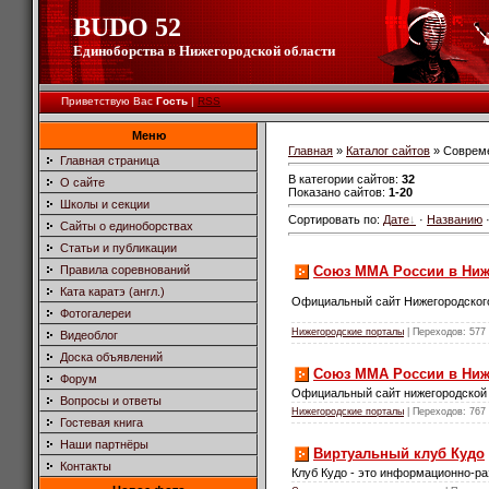
BUDO 52
Единоборства в Нижегородской области
Приветствую Вас
Гость
|
RSS
Меню
Главная
»
Каталог сайтов
» Соврем
Главная страница
В категории сайтов
:
32
О сайте
Показано сайтов
:
1-20
Школы и секции
Сортировать по
:
Дате
·
Названию
Сайты о единоборствах
Статьи и публикации
Союз MMA России в Ниж
Правила соревнований
Ката каратэ (англ.)
Официальный сайт Нижегородского
Фотогалереи
Нижегородские порталы
| Переходов: 577 |
Видеоблог
Доска объявлений
Союз MMA России в Ниж
Форум
Официальный сайт нижегородской
Вопросы и ответы
Нижегородские порталы
| Переходов: 767 |
Гостевая книга
Наши партнёры
Виртуальный клуб Кудо
Контакты
Клуб Кудо - это информационно-р