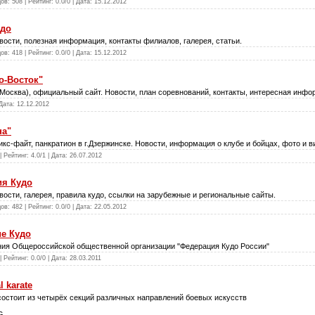
ов: 508 | Рейтинг: 0.0/0 | Дата:
15.12.2012
удо
сти, полезная информация, контакты филиалов, галерея, статьи.
ов: 418 | Рейтинг: 0.0/0 | Дата:
15.12.2012
о-Восток"
(Москва), официальный сайт. Новости, план соревнований, контакты, интересная инфо
 Дата:
12.12.2012
на"
кс-файт, панкратион в г.Дзержинске. Новости, информация о клубе и бойцах, фото и в
 Рейтинг: 4.0/1 | Дата:
26.07.2012
ия Кудо
сти, галерея, правила кудо, ссылки на зарубежные и региональные сайты.
ов: 482 | Рейтинг: 0.0/0 | Дата:
22.05.2012
ие Кудо
ния Общероссийской общественной организации "Федерация Кудо России"
 Рейтинг: 0.0/0 | Дата:
28.03.2011
l karate
остоит из четырёх секций различных направлений боевых искусств
G