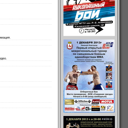
рмация.
идео.