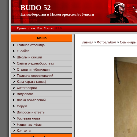
BUDO 52
Единоборства в Нижегородской области
Приветствую Вас
Гость
|
RSS
Меню
Главная
»
Фотоальбом
»
Семинары,
Главная страница
О сайте
Школы и секции
Сайты о единоборствах
Статьи и публикации
Правила соревнований
Ката каратэ (англ.)
Фотогалереи
Видеоблог
Доска объявлений
Форум
Вопросы и ответы
Гостевая книга
Наши партнёры
Контакты