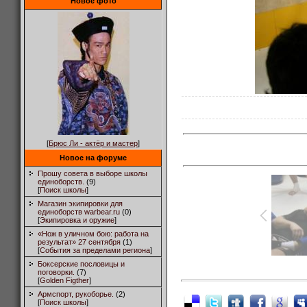
Новое фото
[
Брюс Ли - актёр и мастер
]
Новое на форуме
Прошу совета в выборе школы
единоборств.
(9)
[
Поиск школы
]
Магазин экипировки для
единоборств warbear.ru
(0)
[
Экипировка и оружие
]
«Нож в уличном бою: работа на
результат» 27 сентября
(1)
[
События за пределами региона
]
Боксерские пословицы и
поговорки.
(7)
[
Golden Figther
]
Армспорт, рукоборье.
(2)
[
Поиск школы
]