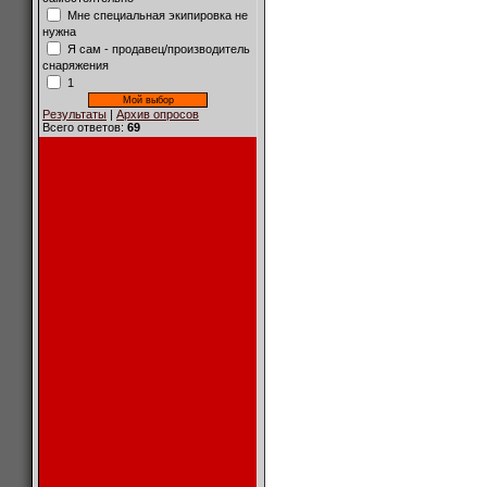
Мне специальная экипировка не
нужна
Я сам - продавец/производитель
снаряжения
1
Результаты
|
Архив опросов
Всего ответов:
69