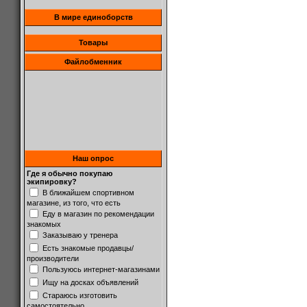
В мире единоборств
Товары
Файлобменник
Наш опрос
Где я обычно покупаю
экипировку?
В ближайшем спортивном
магазине, из того, что есть
Еду в магазин по рекомендации
знакомых
Заказываю у тренера
Есть знакомые продавцы/
производители
Пользуюсь интернет-магазинами
Ищу на досках объявлений
Стараюсь изготовить
самостоятельно