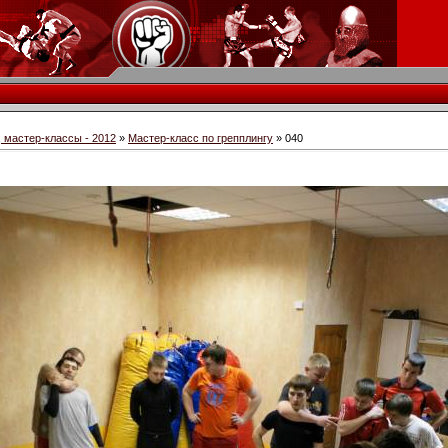
 мастер-классы - 2012
»
Мастер-класс по грепплингу
» 040