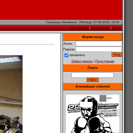
Страница обновлена - Пятница, 07.08.2026, 14:54
На главную
|
Регистрация
|
Вход
Форма входа
Логин:
Пароль:
запомнить
Забыл пароль
|
Регистрация
Поиск
Ближайшие события