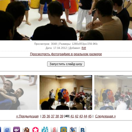
Просмотров
: 3048 |
Размеры
: 1280x853px/259.9Kb
Дата
: 17.04.2012 |
Добавил
:
Riff
Просмотреть фотографию в реальном размере
« Предыдущая
|
35
36
37
38
39
[
40
]
41
42
43
44
45
|
Следующая »