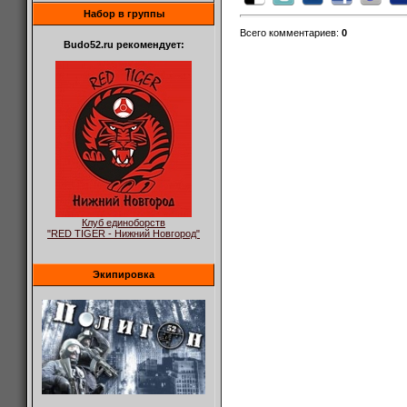
Набор в группы
Всего комментариев
:
0
Budo52.ru рекомендует:
Клуб единоборств
"RED TIGER - Нижний Новгород"
Экипировка